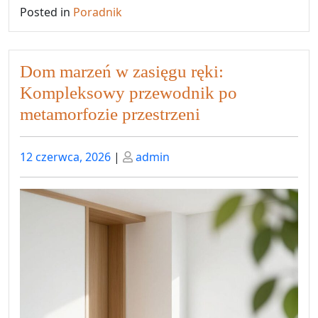
Posted in
Poradnik
Dom marzeń w zasięgu ręki:
Kompleksowy przewodnik po
metamorfozie przestrzeni
Posted
Posted
12 czerwca, 2026
|
admin
on
on