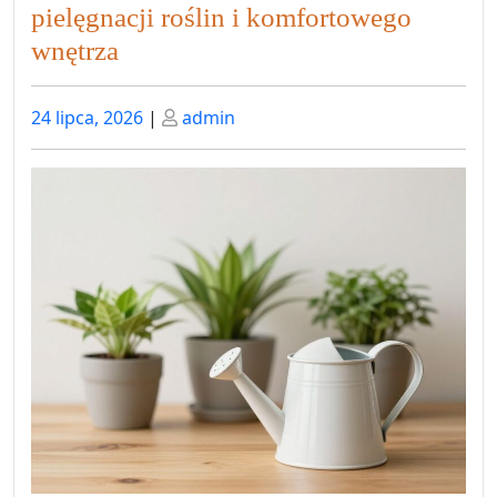
pielęgnacji roślin i komfortowego
wnętrza
Posted
Posted
24 lipca, 2026
|
admin
on
on