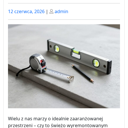
Posted
Posted
12 czerwca, 2026
|
admin
on
on
Wielu z nas marzy o idealnie zaaranżowanej
przestrzeni – czy to świeżo wyremontowanym