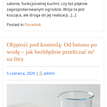
salonie, funkcjonalnej kuchni, czy też pięknie
zagospodarowanym ogrodzie. Wizja ta jest
kusząca, ale droga do jej realizacji…[...]
Posted in
Poradnik
Objętość pod kontrolą: Od betonu po
wodę – jak bezbłędnie przeliczać m³
na litry
Posted
Posted
5 czerwca, 2026
|
admin
on
on