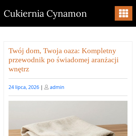
Skip
to
Cukiernia Cynamon
content
Twój dom, Twoja oaza: Kompletny
przewodnik po świadomej aranżacji
wnętrz
Posted
Posted
24 lipca, 2026
|
admin
on
on