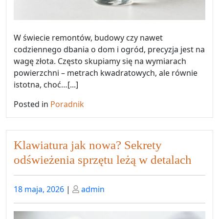
W świecie remontów, budowy czy nawet
codziennego dbania o dom i ogród, precyzja jest na
wagę złota. Często skupiamy się na wymiarach
powierzchni – metrach kwadratowych, ale równie
istotna, choć…[...]
Posted in
Poradnik
Klawiatura jak nowa? Sekrety
odświeżenia sprzętu leżą w detalach
Posted
Posted
18 maja, 2026
|
admin
on
on