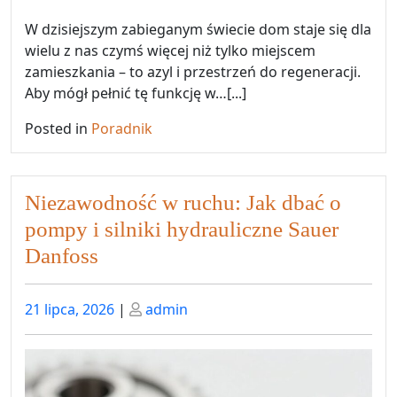
W dzisiejszym zabieganym świecie dom staje się dla
wielu z nas czymś więcej niż tylko miejscem
zamieszkania – to azyl i przestrzeń do regeneracji.
Aby mógł pełnić tę funkcję w…[...]
Posted in
Poradnik
Niezawodność w ruchu: Jak dbać o
pompy i silniki hydrauliczne Sauer
Danfoss
Posted
Posted
21 lipca, 2026
|
admin
on
on