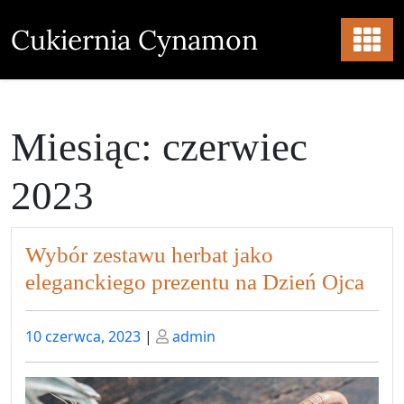
Skip
to
Cukiernia Cynamon
content
Miesiąc:
czerwiec
2023
Wybór zestawu herbat jako
eleganckiego prezentu na Dzień Ojca
Posted
Posted
10 czerwca, 2023
|
admin
on
on