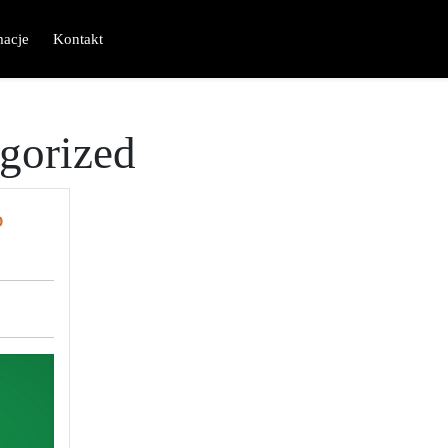
macje
Kontakt
gorized
o