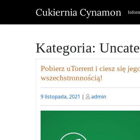
Skip
Cukiernia Cynamon
to
Infor
content
Kategoria:
Uncate
Pobierz uTorrent i ciesz się jeg
wszechstronnością!
Posted
Posted
9 listopada, 2021
|
admin
on
on