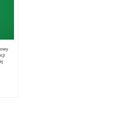
mowy
cji
ej