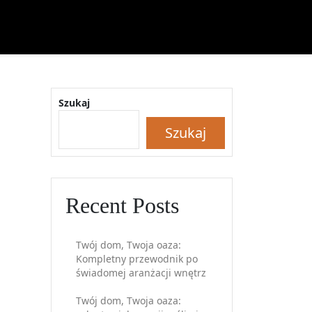
Szukaj
Szukaj
Recent Posts
Twój dom, Twoja oaza:
Kompletny przewodnik po
świadomej aranżacji wnętrz
Twój dom, Twoja oaza: