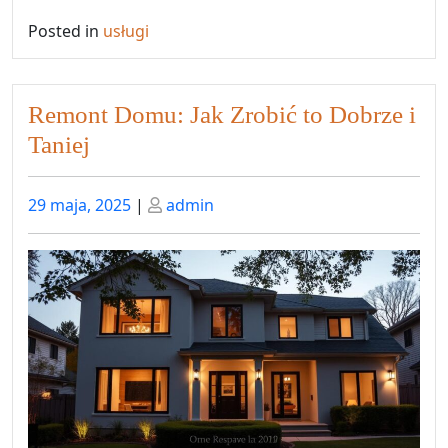
Posted in
usługi
Remont Domu: Jak Zrobić to Dobrze i
Taniej
Posted
Posted
29 maja, 2025
|
admin
on
on