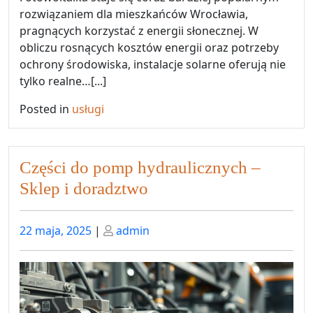
rozwiązaniem dla mieszkańców Wrocławia,
pragnących korzystać z energii słonecznej. W
obliczu rosnących kosztów energii oraz potrzeby
ochrony środowiska, instalacje solarne oferują nie
tylko realne…[...]
Posted in
usługi
Części do pomp hydraulicznych –
Sklep i doradztwo
Posted
Posted
22 maja, 2025
|
admin
on
on