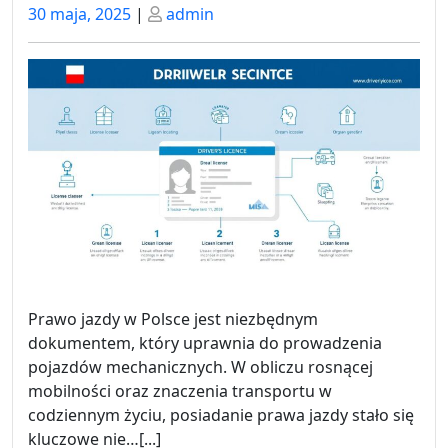
Posted
Posted
30 maja, 2025
|
admin
on
on
Prawo jazdy w Polsce jest niezbędnym
dokumentem, który uprawnia do prowadzenia
pojazdów mechanicznych. W obliczu rosnącej
mobilności oraz znaczenia transportu w
codziennym życiu, posiadanie prawa jazdy stało się
kluczowe nie…[...]