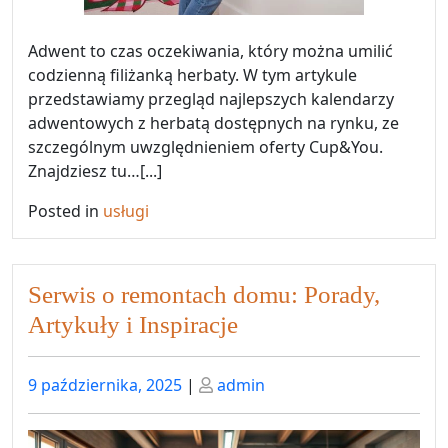
Adwent to czas oczekiwania, który można umilić
codzienną filiżanką herbaty. W tym artykule
przedstawiamy przegląd najlepszych kalendarzy
adwentowych z herbatą dostępnych na rynku, ze
szczególnym uwzględnieniem oferty Cup&You.
Znajdziesz tu…[...]
Posted in
usługi
Serwis o remontach domu: Porady,
Artykuły i Inspiracje
Posted
Posted
9 października, 2025
|
admin
on
on