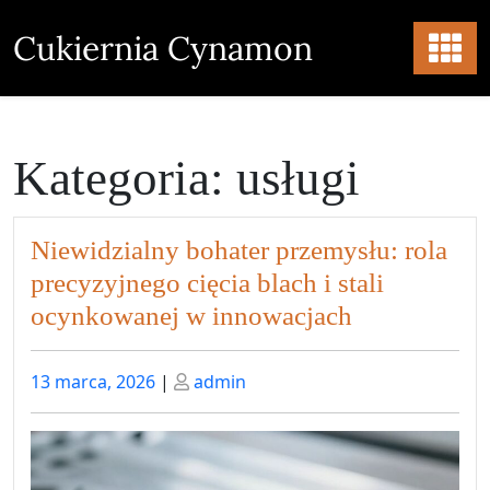
Skip
to
Cukiernia Cynamon
content
Kategoria:
usługi
Niewidzialny bohater przemysłu: rola
precyzyjnego cięcia blach i stali
ocynkowanej w innowacjach
Posted
Posted
13 marca, 2026
|
admin
on
on