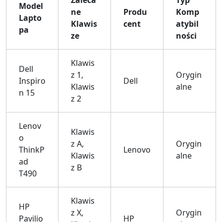
Model
ne
Produ
Komp
Lapto
Klawis
cent
atybil
pa
ze
ności
Klawis
Dell
z 1,
Orygin
Inspiro
Dell
Klawis
alne
n 15
z 2
Lenov
Klawis
o
z A,
Orygin
ThinkP
Lenovo
Klawis
alne
ad
z B
T490
Klawis
HP
z X,
Orygin
Pavilio
HP