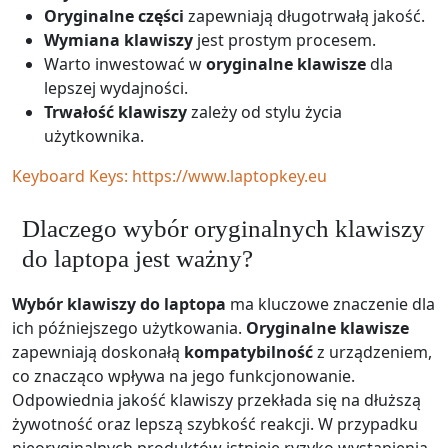
Oryginalne części
zapewniają długotrwałą jakość.
Wymiana klawiszy
jest prostym procesem.
Warto inwestować w
oryginalne klawisze
dla
lepszej wydajności.
Trwałość klawiszy
zależy od stylu życia
użytkownika.
Keyboard Keys: https://www.laptopkey.eu
Dlaczego wybór oryginalnych klawiszy
do laptopa jest ważny?
Wybór klawiszy do laptopa
ma kluczowe znaczenie dla
ich późniejszego użytkowania.
Oryginalne klawisze
zapewniają doskonałą
kompatybilność
z urządzeniem,
co znacząco wpływa na jego funkcjonowanie.
Odpowiednia jakość klawiszy przekłada się na dłuższą
żywotność oraz lepszą szybkość reakcji. W przypadku
nieoryginalnych produktów istnieje ryzyko wystąpienia