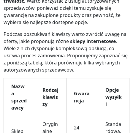
trwałość.
Warto korzystać z usług autoryzowanych
sprzedawców, ponieważ dzięki temu zyskuje się
gwarancję na zakupione produkty oraz pewność, że
wybiera się najlepsze dostępne opcje.
Podczas poszukiwań klawiszy warto zwrócić uwagę na
oferty, jakie proponują różne
sklepy internetowe
.
Wiele z nich dysponuje kompleksową obsługą, co
ułatwia proces zamówienia. Proponujemy zapoznać się
z poniższą tabelą, która porównuje kilka wybranych
autoryzowanych sprzedawców.
Nazw
Rodzaj
Opcje
a
Gwara
klawis
wysyłk
sprzed
ncja
zy
i
awcy
Orygin
Standa
24
Sklep
alne
rdowa,