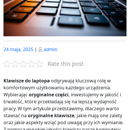
Posted
Posted
24 maja, 2025
|
admin
on
on
Rate this post
Klawisze do laptopa
odgrywają kluczową rolę w
komfortowym użytkowaniu każdego urządzenia.
Wybierając
oryginalne części
, inwestujemy w jakość i
trwałość, które przekładają się na lepszą wydajność
pracy. W tym artykule przedstawimy, dlaczego warto
stawiać na
oryginalne klawisze
, jakie mają one zalety
oraz jakie aspekty wziąć pod uwagę przy ich wymianie.
Z pomocą wysokiej jakości klawiszy nasze komputery