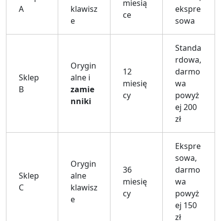
miesią
A
klawisz
ekspre
ce
e
sowa
Standa
rdowa,
Orygin
12
darmo
Sklep
alne i
miesię
wa
B
zamie
cy
powyż
nniki
ej 200
zł
Ekspre
sowa,
Orygin
36
darmo
Sklep
alne
miesię
wa
C
klawisz
cy
powyż
e
ej 150
zł