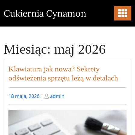
Skip
to
Cukiernia Cynamon
content
Miesiąc:
maj 2026
Klawiatura jak nowa? Sekrety
odświeżenia sprzętu leżą w detalach
Posted
Posted
18 maja, 2026
|
admin
on
on