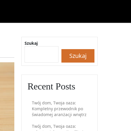
Szukaj
Szukaj
Recent Posts
Twój dom, Twoja oaza:
Kompletny przewodnik po
świadomej aranżacji wnętrz
Twój dom, Twoja oaza: