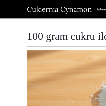
Skip
Cukiernia Cynamon
to
Infor
content
100 gram cukru il