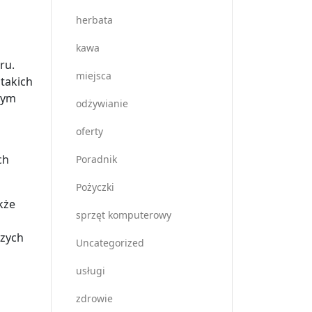
herbata
kawa
ru.
miejsca
 takich
zym
odżywianie
oferty
ch
Poradnik
Pożyczki
kże
sprzęt komputerowy
h
szych
Uncategorized
usługi
zdrowie