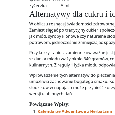
Łyżeczka
5 ml
Alternatywy dla cukru i i
W obliczu rosnącej świadomości zdrowotnej,
Zamiast sięgać po tradycyjny cukier, społe
jak miód, syropy klonowe czy naturalne słodz
potrawom, jednocześnie zmniejszając spoży
Przy korzystaniu z zamienników ważne jest 
szklanka miodu waży około 340 gramów, co 
kulinarnych. Z reguły 1 łyżka miodu odpowi
Wprowadzenie tych alternatyw do pieczenia 
umożliwia zachowanie bogatego smaku. Korz
słodzików w napojach może przynieść korzy
wersji ulubionych dań.
Powiązane Wpisy:
Kalendarze Adwentowe z Herbatami –