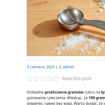
Posted
Posted
3 czerwca, 2025
|
admin
on
on
Rate this post
Dokładne
przeliczenie gramów
cukru na
ły
gotowania i pieczenia. Wiedząc, że
100 gra
składniki, nawet bez wagi. Warto dodać, że 