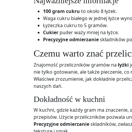
Najważniejsze informacje
100 gram cukru
to około 8 łyżek.
Waga cukru białego w jednej łyżce wyn
Łyżeczka cukru to 5 gramów.
Cukier
puder waży mniej na łyżce.
Precyzyjne odmierzanie
składników pop
Czemu warto znać przelic
Znajomość przeliczników gramów na
łyżki
j
nie tylko gotowanie, ale także pieczenie, 
Właściwe zrozumienie, jak dokładnie przeli
naszych dań.
Dokładność w kuchni
W kuchni, gdzie każdy gram ma znaczenie,
przepisów. Użycie przeliczników pozwala u
Precyzyjne odmierzanie
składników, zwłasz
teksturę i smak.