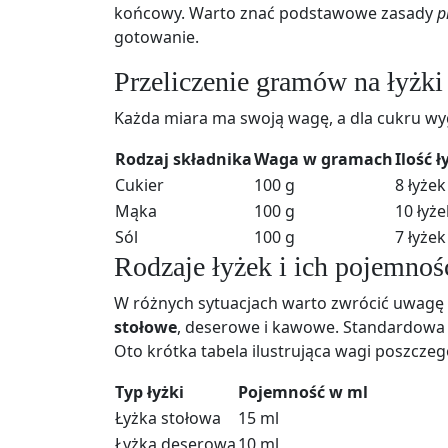
końcowy. Warto znać podstawowe zasady
p
gotowanie.
Przeliczenie gramów na łyżki
Każda miara ma swoją wagę, a dla cukru wy
Rodzaj składnika
Waga w gramach
Ilość 
Cukier
100 g
8 łyżek
Mąka
100 g
10 łyże
Sól
100 g
7 łyżek
Rodzaje łyżek i ich pojemnoś
W różnych sytuacjach warto zwrócić uwagę
stołowe
, deserowe i kawowe. Standardowa ł
Oto krótka tabela ilustrująca wagi poszczeg
Typ łyżki
Pojemność w ml
Łyżka stołowa
15 ml
Łyżka deserowa
10 ml