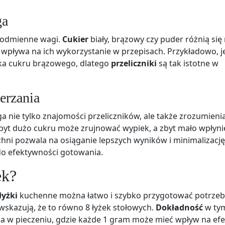
ga
odmienne wagi.
Cukier
biały, brązowy czy puder różnią się 
o wpływa na ich wykorzystanie w przepisach. Przykładowo, 
żka cukru brązowego, dlatego
przeliczniki
są tak istotne w
erzania
nie tylko znajomości przeliczników, ale także zrozumieni
yt dużo cukru może zrujnować wypiek, a zbyt mało wpłyni
hni pozwala na osiąganie lepszych wyników i minimalizację
do efektywności gotowania.
ek?
łyżki
kuchenne można łatwo i szybko przygotować potrze
wskazują, że to równo 8 łyżek stołowych.
Dokładność
w ty
a w pieczeniu, gdzie każde 1 gram może mieć wpływ na efe