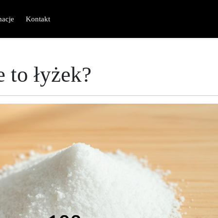
macje
Kontakt
e to łyżek?