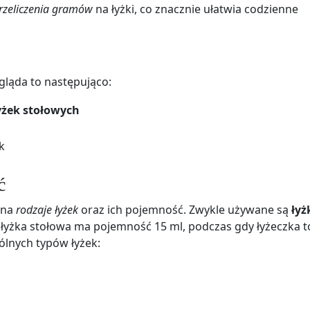
rzeliczenia gramów
na łyżki, co znacznie ułatwia codzienne
gląda to następująco:
łyżek stołowych
k
ć
 na
rodzaje łyżek
oraz ich pojemność. Zwykle używane są
łyż
yżka stołowa ma pojemność 15 ml, podczas gdy łyżeczka to
ólnych typów łyżek: