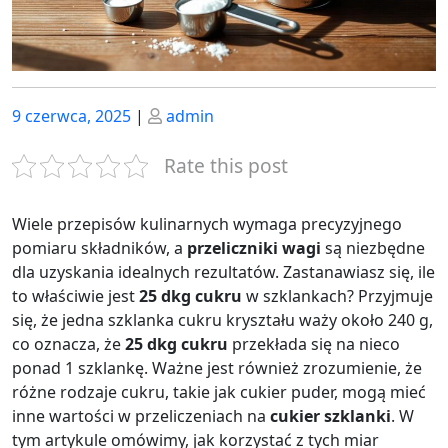
Posted
Posted
9 czerwca, 2025
|
admin
on
on
Rate this post
Wiele przepisów kulinarnych wymaga precyzyjnego
pomiaru składników, a
przeliczniki wagi
są niezbędne
dla uzyskania idealnych rezultatów. Zastanawiasz się, ile
to właściwie jest
25 dkg cukru
w szklankach? Przyjmuje
się, że jedna szklanka cukru kryształu waży około 240 g,
co oznacza, że
25 dkg cukru
przekłada się na nieco
ponad 1 szklankę. Ważne jest również zrozumienie, że
różne rodzaje cukru, takie jak cukier puder, mogą mieć
inne wartości w przeliczeniach na
cukier szklanki
. W
tym artykule omówimy, jak korzystać z tych miar