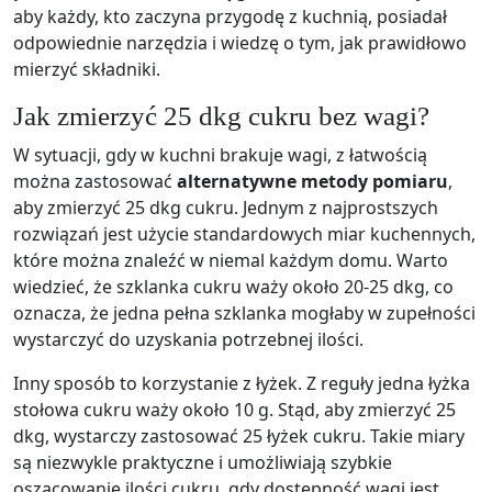
aby każdy, kto zaczyna przygodę z kuchnią, posiadał
odpowiednie narzędzia i wiedzę o tym, jak prawidłowo
mierzyć składniki.
Jak zmierzyć 25 dkg cukru bez wagi?
W sytuacji, gdy w kuchni brakuje wagi, z łatwością
można zastosować
alternatywne metody pomiaru
,
aby zmierzyć 25 dkg cukru. Jednym z najprostszych
rozwiązań jest użycie standardowych miar kuchennych,
które można znaleźć w niemal każdym domu. Warto
wiedzieć, że szklanka cukru waży około 20-25 dkg, co
oznacza, że jedna pełna szklanka mogłaby w zupełności
wystarczyć do uzyskania potrzebnej ilości.
Inny sposób to korzystanie z łyżek. Z reguły jedna łyżka
stołowa cukru waży około 10 g. Stąd, aby zmierzyć 25
dkg, wystarczy zastosować 25 łyżek cukru. Takie miary
są niezwykle praktyczne i umożliwiają szybkie
oszacowanie ilości cukru, gdy dostępność wagi jest