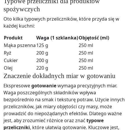
Typowe przeliczniki dla produktów
spożywczych
Oto kilka typowych przeliczników, które przyda się w
każdej kuchni:
Produkt
Waga (1 szklanka)
Objętość (ml)
Mąka pszenna
125 g
250 ml
Ryż
200 g
250 ml
Cukier
200 g
250 ml
Olej
220 g
250 ml
Znaczenie dokładnych miar w gotowaniu
Ekspresowe
gotowanie
wymaga precyzyjnych miar.
Waga poszczególnych składników wpływa
bezpośrednio na smak i teksturę potraw. Użycie innych
przeliczników, jak miary objętości czy masy, może
prowadzić do niepożądanych efektów. Dlatego ważne
jest, aby zrozumieć różnice oraz znać
typowe
przeliczniki
, które ułatwią gotowanie. Kluczowe jest,