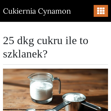
Skip
to
Cukiernia Cynamon
content
25 dkg cukru ile to
szklanek?