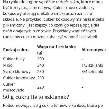
Na rynku dostępne są różne
rodzaje cukru
, które mogą
być korzystną alternatywą. Cukier muscovado czy
kokosowy oferują unikalne smaki oraz różnice w
składzie. Na przykład, cukier kokosowy ma niski indeks
glikemiczny i jest lżejszy, co czyni go lepszą opcją dla
osób dbających o zdrowie. Przykłady wagi różnych
rodzajów cukru można zobaczyć w poniższej tabeli.
Waga na 1 szklankę
Rodzaj cukru
Alternatywa
(g)
Cukier biały
200
–
Miód
340
1/3 szklanki
Syrop klonowy
250
3/4 szklanki
Cukier kokosowy
200
–
Cukier
220
–
muscovado
50 g cukru ile to szklanek?
Podsumowując, 50 g cukru to niewielka ilość, która po