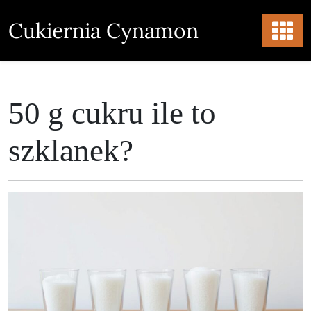
Skip
to
Cukiernia Cynamon
content
50 g cukru ile to
szklanek?