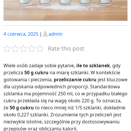
Posted
Posted
4 czerwca, 2025
|
admin
on
on
Rate this post
Wiele osób zadaje sobie pytanie,
ile to szklanek
, gdy
przelicza
50 g cukru
na miarę szklanki. W kontekście
gotowania i pieczenia,
przeliczanie cukru
jest kluczowe
dla uzyskania odpowiednich proporcji. Standardowa
szklanka ma pojemność 250 ml, co w przypadku białego
cukru przekłada się na wagę około 220 g. To oznacza,
że
50 g cukru
to nieco mniej niż 1/5 szklanki, dokładnie
około 0,227 szklanki. Zrozumienie tych przeliczeń jest
niezwykle istotne, szczególnie przy dostosowywaniu
przepisów oraz obliczaniu kalorii.