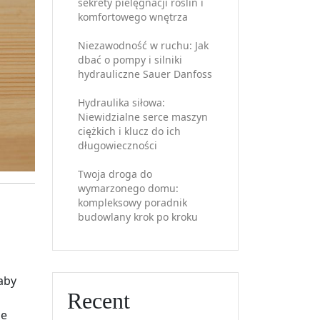
sekrety pielęgnacji roślin i
komfortowego wnętrza
Niezawodność w ruchu: Jak
dbać o pompy i silniki
hydrauliczne Sauer Danfoss
Hydraulika siłowa:
Niewidzialne serce maszyn
ciężkich i klucz do ich
długowieczności
Twoja droga do
wymarzonego domu:
kompleksowy poradnik
budowlany krok po kroku
aby
Recent
m
że