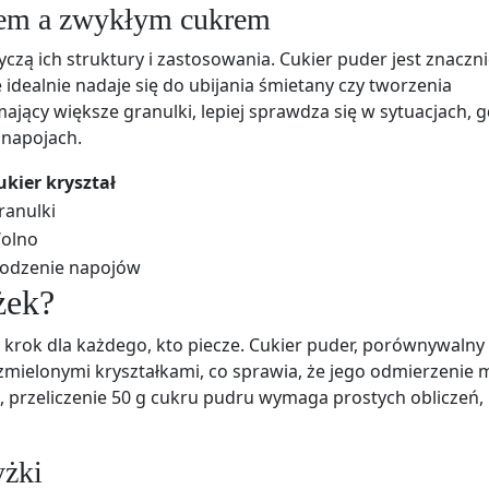
rem a zwykłym cukrem
czą ich struktury i zastosowania. Cukier puder jest znaczn
e idealnie nadaje się do ubijania śmietany czy tworzenia
mający większe granulki, lepiej sprawdza się w sytuacjach, g
 napojach.
ukier kryształ
ranulki
olno
łodzenie napojów
żek?
ny krok dla każdego, kto piecze. Cukier puder, porównywalny
zmielonymi kryształkami, co sprawia, że jego odmierzenie
, przeliczenie 50 g cukru pudru wymaga prostych obliczeń,
yżki