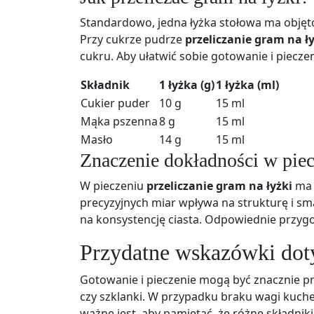
Standardowo, jedna łyżka stołowa ma objęto
Przy cukrze pudrze
przeliczanie gram na ły
cukru. Aby ułatwić sobie gotowanie i piecze
Składnik
1 łyżka (g)
1 łyżka (ml)
Cukier puder
10 g
15 ml
Mąka pszenna
8 g
15 ml
Masło
14 g
15 ml
Znaczenie dokładności w pie
W pieczeniu
przeliczanie gram na łyżki
ma 
precyzyjnych miar wpływa na strukturę i s
na konsystencję ciasta. Odpowiednie przyg
Przydatne wskazówki dot
Gotowanie i pieczenie mogą być znacznie pro
czy szklanki. W przypadku braku wagi kuch
ważne jest, aby pamiętać, że różne składnik