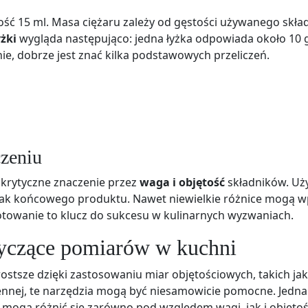
ść 15 ml. Masa ciężaru zależy od gęstości używanego skład
żki
wygląda następująco: jedna łyżka odpowiada około 10 
nie, dobrze jest znać kilka podstawowych przeliczeń.
czeniu
krytyczne znaczenie przez
waga i objętość
składników. Uż
mak końcowego produktu. Nawet niewielkie różnice mogą w
otowanie to klucz do sukcesu w kulinarnych wyzwaniach.
yczące pomiarów w kuchni
stsze dzięki zastosowaniu miar objętościowych, takich jak 
ennej, te narzędzia mogą być niesamowicie pomocne. Jedna
i mogą różnić się zarówno pod względem wagi, jak i objętoś