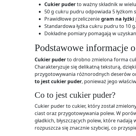
Cukier puder
to ważny składnik w wiel
50 g cukru pudru odpowiada 5 łyżkom 
Prawidłowe przeliczenie
gram na łyżki
Standardowa łyżka cukru pudru to 10 g
Dokładne pomiary pomagają w uzyskaniu
Podstawowe informacje o
Cukier puder
to drobno zmielona forma cukr
Charakteryzuje się delikatną teksturą, dzięk
przygotowywania różnorodnych deserów ora
to jest cukier puder
, ponieważ jego właściw
Co to jest cukier puder?
Cukier puder to cukier, który został zmielo
ciast oraz przygotowywania polew. W porówn
gładkich, błyszczących polew, które nadają 
rozpuszcza się znacznie szybciej, co przys