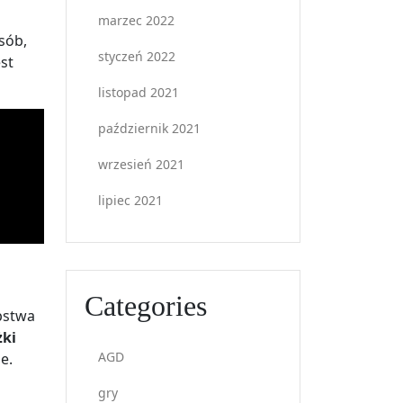
marzec 2022
sób,
styczeń 2022
st
listopad 2021
październik 2021
wrzesień 2021
lipiec 2021
Categories
pstwa
żki
AGD
e.
gry