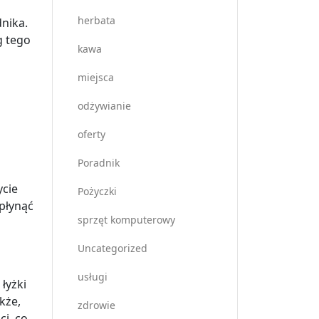
herbata
nika.
g tego
kawa
miejsca
odżywianie
oferty
Poradnik
ycie
Pożyczki
płynąć
sprzęt komputerowy
Uncategorized
usługi
łyżki
kże,
zdrowie
ci, co