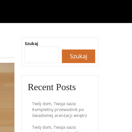
Szukaj
Szukaj
Recent Posts
Twój dom, Twoja oaza:
Kompletny przewodnik po
świadomej aranżacji wnętrz
Twój dom, Twoja oaza: