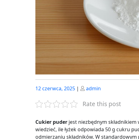
Posted
Posted
12 czerwca, 2025
|
admin
on
on
Rate this post
Cukier puder
jest niezbędnym składnikiem w
wiedzieć, ile łyżek odpowiada 50 g cukru p
odmierzaniu składników. W standardowym prz