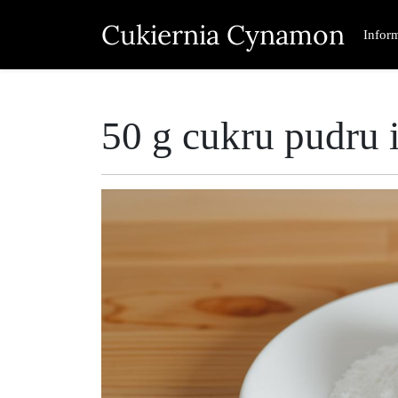
Skip
Cukiernia Cynamon
to
Infor
content
50 g cukru pudru i