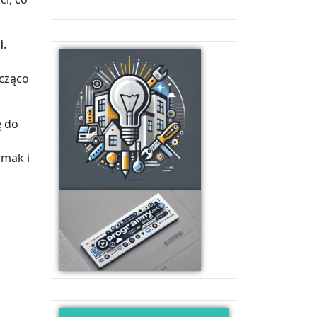
i
.
cząco
ę do
smak i