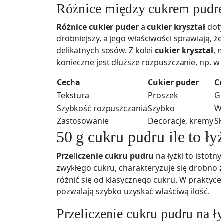
Różnice między cukrem pud
Różnice cukier puder
a
cukier kryształ
doty
drobniejszy, a jego właściwości sprawiają, ż
delikatnych sosów. Z kolei
cukier kryształ
, 
konieczne jest dłuższe rozpuszczanie, np. w
Cecha
Cukier puder
C
Tekstura
Proszek
G
Szybkość rozpuszczania
Szybko
W
Zastosowanie
Decoracje, kremy
S
50 g cukru pudru ile to ły
Przeliczenie cukru pudru
na łyżki to istot
zwykłego cukru, charakteryzuje się drobno 
różnić się od klasycznego cukru. W praktyce
pozwalają szybko uzyskać właściwą ilość.
Przeliczenie cukru pudru na ł