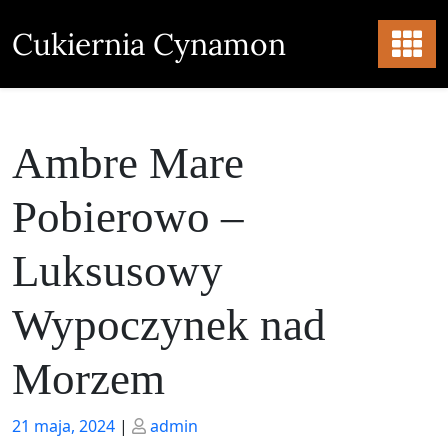
Skip
to
Cukiernia Cynamon
content
Ambre Mare
Pobierowo –
Luksusowy
Wypoczynek nad
Morzem
Posted
Posted
21 maja, 2024
|
admin