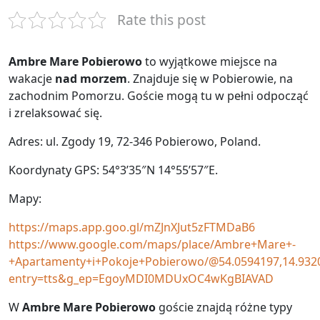
on
on
Rate this post
Ambre Mare Pobierowo
to wyjątkowe miejsce na
wakacje
nad morzem
. Znajduje się w Pobierowie, na
zachodnim Pomorzu. Goście mogą tu w pełni odpocząć
i zrelaksować się.
Adres: ul. Zgody 19, 72-346 Pobierowo, Poland.
Koordynaty GPS: 54°3’35″N 14°55’57″E.
Mapy:
https://maps.app.goo.gl/mZJnXJut5zFTMDaB6
https://www.google.com/maps/place/Ambre+Mare+-
+Apartamenty+i+Pokoje+Pobierowo/@54.0594197,14.932
entry=tts&g_ep=EgoyMDI0MDUxOC4wKgBIAVAD
W
Ambre Mare Pobierowo
goście znajdą różne typy