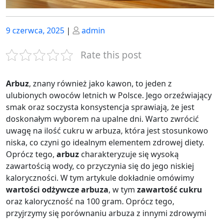
Posted
Posted
9 czerwca, 2025
|
admin
on
on
Rate this post
Arbuz
, znany również jako kawon, to jeden z
ulubionych owoców letnich w Polsce. Jego orzeźwiający
smak oraz soczysta konsystencja sprawiają, że jest
doskonałym wyborem na upalne dni. Warto zwrócić
uwagę na ilość cukru w arbuza, która jest stosunkowo
niska, co czyni go idealnym elementem zdrowej diety.
Oprócz tego,
arbuz
charakteryzuje się wysoką
zawartością wody, co przyczynia się do jego niskiej
kaloryczności. W tym artykule dokładnie omówimy
wartości odżywcze arbuza
, w tym
zawartość cukru
oraz kaloryczność na 100 gram. Oprócz tego,
przyjrzymy się porównaniu arbuza z innymi zdrowymi