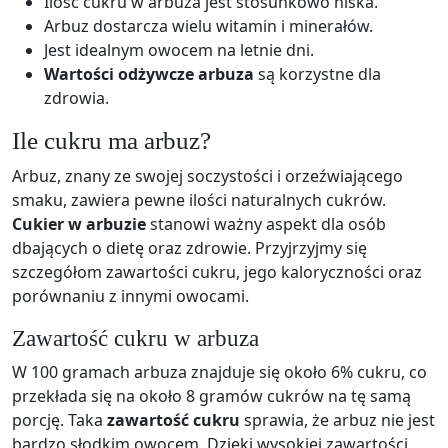
Ilość cukru w arbuza jest stosunkowo niska.
Arbuz dostarcza wielu witamin i minerałów.
Jest idealnym owocem na letnie dni.
Wartości odżywcze arbuza
są korzystne dla
zdrowia.
Ile cukru ma arbuz?
Arbuz, znany ze swojej soczystości i orzeźwiającego
smaku, zawiera pewne ilości naturalnych cukrów.
Cukier w arbuzie
stanowi ważny aspekt dla osób
dbających o dietę oraz zdrowie. Przyjrzyjmy się
szczegółom zawartości cukru, jego kaloryczności oraz
porównaniu z innymi owocami.
Zawartość cukru w arbuza
W 100 gramach arbuza znajduje się około 6% cukru, co
przekłada się na około 8 gramów cukrów na tę samą
porcję. Taka
zawartość cukru
sprawia, że arbuz nie jest
bardzo słodkim owocem. Dzięki wysokiej zawartości