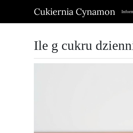
Skip
Cukiernia Cynamon
to
Infor
content
Ile g cukru dzienn