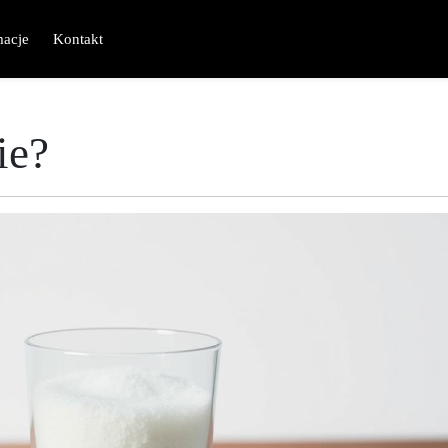
macje
Kontakt
ie?