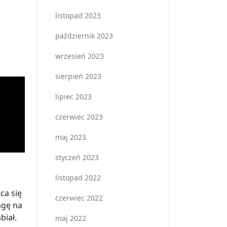
listopad 2023
październik 2023
wrzesień 2023
sierpień 2023
lipiec 2023
czerwiec 2023
maj 2023
styczeń 2023
listopad 2022
ca się
czerwiec 2022
agę na
biał.
maj 2022