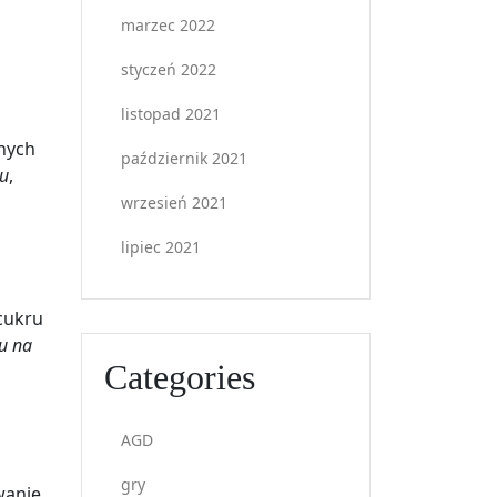
marzec 2022
styczeń 2022
listopad 2021
nych
październik 2021
ru
,
wrzesień 2021
lipiec 2021
cukru
ru na
Categories
AGD
gry
wanie