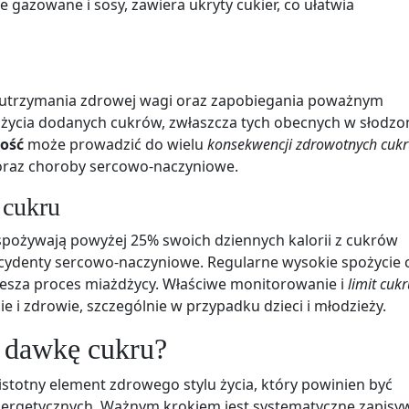
gazowane i sosy, zawiera ukryty cukier, co ułatwia
o utrzymania zdrowej wagi oraz zapobiegania poważnym
życia dodanych cukrów, zwłaszcza tych obecnych w słodzo
łość
może prowadzić do wielu
konsekwencji zdrowotnych cuk
i oraz choroby sercowo-naczyniowe.
 cukru
spożywają powyżej 25% swoich dziennych kalorii z cukrów
ncydenty sercowo-naczyniowe. Regularne wysokie spożycie 
iesza proces miażdżycy. Właściwe monitorowanie i
limit cuk
i zdrowie, szczególnie w przypadku dzieci i młodzieży.
ą dawkę cukru?
 istotny element zdrowego stylu życia, który powinien być
ergetycznych. Ważnym krokiem jest systematyczne zapisy