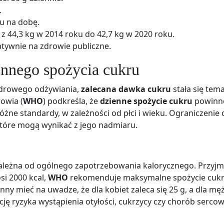
.
u na dobę.
 z 44,3 kg w 2014 roku do 42,7 kg w 2020 roku.
tywnie na zdrowie publiczne.
ennego spożycia cukru
zdrowego odżywiania,
zalecana dawka cukru
stała się tem
rowia (
WHO
) podkreśla, że
dzienne spożycie cukru
powinn
różne standardy, w zależności od płci i wieku. Ograniczenie
które mogą wynikać z jego nadmiaru.
zależna od ogólnego zapotrzebowania kalorycznego. Przyjm
si 2000 kcal,
WHO
rekomenduje maksymalne spożycie cukr
ny mieć na uwadze, że dla kobiet zaleca się 25 g, a dla mę
ację ryzyka wystąpienia otyłości, cukrzycy czy chorób serco