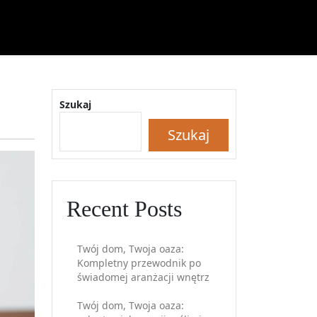
Szukaj
Szukaj
Recent Posts
Twój dom, Twoja oaza:
Kompletny przewodnik po
świadomej aranżacji wnętrz
Twój dom, Twoja oaza: