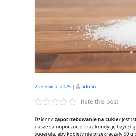
Posted
Posted
2 czerwca, 2025
|
admin
on
on
Rate this post
Dzienne
zapotrzebowanie na cukier
jest i
nasze samopoczucie oraz kondycję fizyczną.
sugerują, aby kobiety nie przekraczały 50 g 