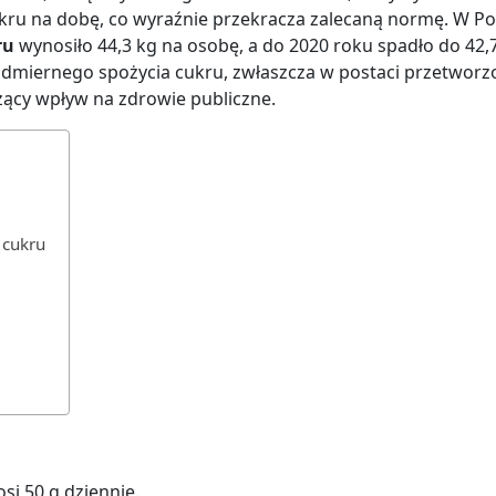
kru na dobę, co wyraźnie przekracza zalecaną normę. W Po
ru
wynosiło 44,3 kg na osobę, a do 2020 roku spadło do 42,7
admiernego spożycia cukru, zwłaszcza w postaci przetworz
zący wpływ na zdrowie publiczne.
 cukru
si 50 g dziennie.