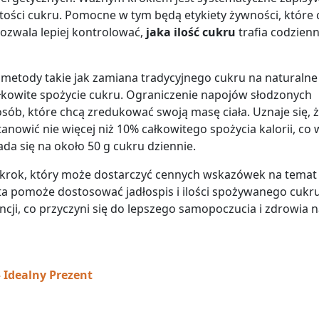
ści cukru. Pomocne w tym będą etykiety żywności, które 
pozwala lepiej kontrolować,
jaka ilość cukru
trafia codzienn
ć metody takie jak zamiana tradycyjnego cukru na naturalne
ałkowite spożycie cukru. Ograniczenie napojów słodzonych
osób, które chcą zredukować swoją masę ciała. Uznaje się, ż
anowić nie więcej niż 10% całkowitego spożycia kalorii, co 
ada się na około 50 g cukru dziennie.
y krok, który może dostarczyć cennych wskazówek na temat
sta pomoże dostosować jadłospis i ilości spożywanego cukr
cji, co przyczyni się do lepszego samopoczucia i zdrowia 
 Idealny Prezent