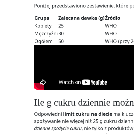
Poniżej przedstawiono zestawienie, które p
Grupa
Zalecana dawka (g)
Źródło
Kobiety
25
WHO
Mężczyźni
30
WHO
Ogółem
50
WHO (przy 20
Ile g cukru dziennie moż
Odpowiedni
limit cukru na diecie
ma kluczo
spożywanie nie więcej niż 25 g cukru dzien
dzienne spożycie cukru
, nie tylko z produktów