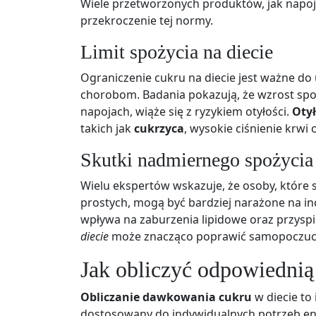
Wiele przetworzonych produktów, jak napoje 
przekroczenie tej normy.
Limit spożycia na diecie
Ograniczenie cukru na diecie jest ważne d
chorobom. Badania pokazują, że wzrost spo
napojach, wiąże się z ryzykiem otyłości.
Oty
takich jak
cukrzyca
, wysokie ciśnienie krw
Skutki nadmiernego spożycia
Wielu ekspertów wskazuje, że osoby, które 
prostych, mogą być bardziej narażone na i
wpływa na zaburzenia lipidowe oraz przysp
diecie
może znacząco poprawić samopoczucie 
Jak obliczyć odpowiedni
Obliczanie dawkowania cukru
w diecie to
dostosowany do indywidualnych potrzeb en