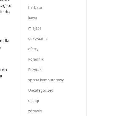
często
herbata
ie do
kawa
miejsca
odżywianie
e dla
w
oferty
Poradnik
u do
Pożyczki
na
sprzęt komputerowy
Uncategorized
usługi
zdrowie