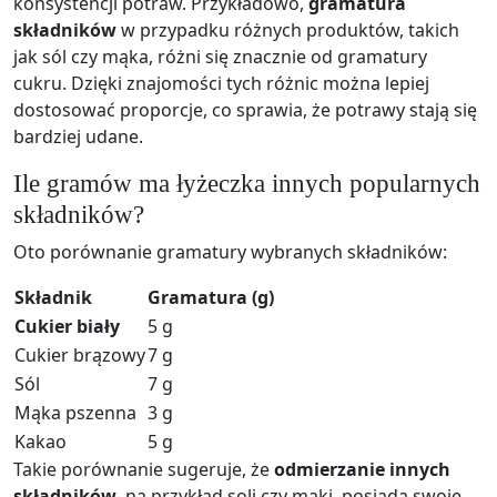
konsystencji potraw. Przykładowo,
gramatura
składników
w przypadku różnych produktów, takich
jak sól czy mąka, różni się znacznie od gramatury
cukru. Dzięki znajomości tych różnic można lepiej
dostosować proporcje, co sprawia, że potrawy stają się
bardziej udane.
Ile gramów ma łyżeczka innych popularnych
składników?
Oto porównanie gramatury wybranych składników:
Składnik
Gramatura (g)
Cukier biały
5 g
Cukier brązowy
7 g
Sól
7 g
Mąka pszenna
3 g
Kakao
5 g
Takie porównanie sugeruje, że
odmierzanie innych
składników
, na przykład soli czy mąki, posiada swoje