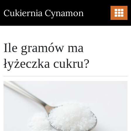
Skip
to
Cukiernia Cynamon
content
Ile gramów ma
łyżeczka cukru?