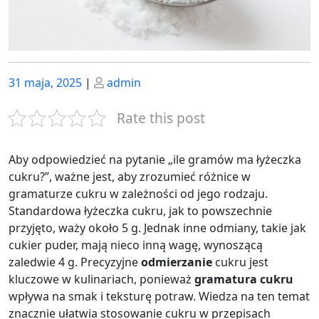
Posted
Posted
31 maja, 2025
|
admin
on
on
Rate this post
Aby odpowiedzieć na pytanie „ile gramów ma łyżeczka
cukru?”, ważne jest, aby zrozumieć różnice w
gramaturze cukru w zależności od jego rodzaju.
Standardowa łyżeczka cukru, jak to powszechnie
przyjęto, waży około 5 g. Jednak inne odmiany, takie jak
cukier puder, mają nieco inną wagę, wynoszącą
zaledwie 4 g. Precyzyjne
odmierzanie
cukru jest
kluczowe w kulinariach, ponieważ
gramatura cukru
wpływa na smak i teksturę potraw. Wiedza na ten temat
znacznie ułatwia stosowanie cukru w przepisach