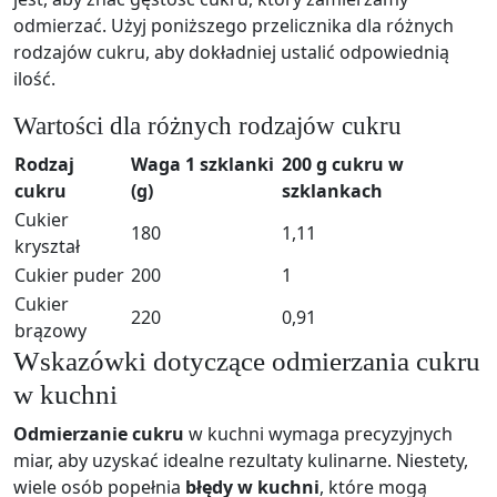
odmierzać. Użyj poniższego przelicznika dla różnych
rodzajów cukru, aby dokładniej ustalić odpowiednią
ilość.
Wartości dla różnych rodzajów cukru
Rodzaj
Waga 1 szklanki
200 g cukru w
cukru
(g)
szklankach
Cukier
180
1,11
kryształ
Cukier puder
200
1
Cukier
220
0,91
brązowy
Wskazówki dotyczące odmierzania cukru
w kuchni
Odmierzanie cukru
w kuchni wymaga precyzyjnych
miar, aby uzyskać idealne rezultaty kulinarne. Niestety,
wiele osób popełnia
błędy w kuchni
, które mogą