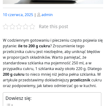
Posted
Posted
10 czerwca, 2025
|
admin
on
on
Rate this post
W codziennym gotowaniu i pieczeniu często pojawia się
pytanie:
ile to 200 g cukru
? Zrozumienie tego
przelicznika cukru jest niezbędne, aby uniknąć błędów
w proporcjach składników. Warto pamiętać, że
standardowa szklanka ma pojemność 250 ml, a w
przypadku cukru, 1 szklanka waży około 220 g. Dlatego
200 g cukru
to nieco mniej niż jedna pełna szklanka. W
artykule przedstawimy dokładniejszy
przelicznik
cukru
oraz podpowiemy, jak łatwo odmierzać go w kuchni.
Dowiesz się: