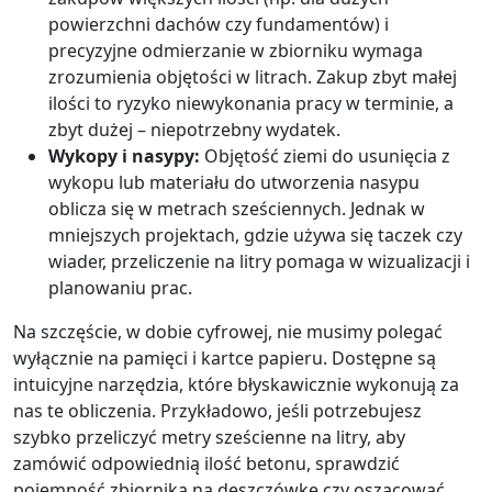
powierzchni dachów czy fundamentów) i
precyzyjne odmierzanie w zbiorniku wymaga
zrozumienia objętości w litrach. Zakup zbyt małej
ilości to ryzyko niewykonania pracy w terminie, a
zbyt dużej – niepotrzebny wydatek.
Wykopy i nasypy:
Objętość ziemi do usunięcia z
wykopu lub materiału do utworzenia nasypu
oblicza się w metrach sześciennych. Jednak w
mniejszych projektach, gdzie używa się taczek czy
wiader, przeliczenie na litry pomaga w wizualizacji i
planowaniu prac.
Na szczęście, w dobie cyfrowej, nie musimy polegać
wyłącznie na pamięci i kartce papieru. Dostępne są
intuicyjne narzędzia, które błyskawicznie wykonują za
nas te obliczenia. Przykładowo, jeśli potrzebujesz
szybko przeliczyć metry sześcienne na litry, aby
zamówić odpowiednią ilość betonu, sprawdzić
pojemność zbiornika na deszczówkę czy oszacować