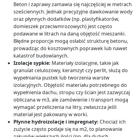
Beton i zaprawy zamawia się najczęściej w metrach
sześciennych. Jednak precyzyjne dawkowanie wody
oraz płynnych dodatków (np. plastyfikatorów,
domieszek przeciwmrozowych) jest często
podawane w litrach na daną objętość mieszanki.
Błędne proporcje mogą osłabić strukturę betonu,
prowadząc do kosztownych poprawek lub nawet
katastrof budowlanych.
Izolacje sypkie:
Materiały izolacyjne, takie jak
granulat celulozowy, keramzyt czy perlit, służą do
wypełniania pustek lub tworzenia warstw
izolacyjnych. Objętość materiału potrzebnego do
wypełnienia dachu, stropu czy ścian jest zazwyczaj
obliczana w m3, ale zamówienie i transport mogą
wymagać przeliczenia na litry, zwłaszcza jeśli
materiał jest pakowany w worki.
Płynne hydroizolacje i impregnaty:
Chociaż ich
zużycie często podaje się na m2, to planowanie
zakupów większych ilości (np. dla dużych