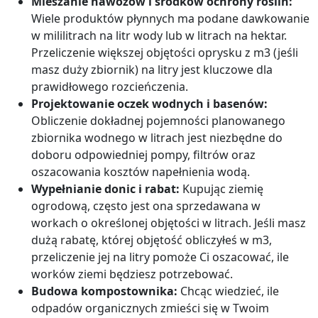
Mieszanie nawozów i środków ochrony roślin:
Wiele produktów płynnych ma podane dawkowanie
w mililitrach na litr wody lub w litrach na hektar.
Przeliczenie większej objętości oprysku z m3 (jeśli
masz duży zbiornik) na litry jest kluczowe dla
prawidłowego rozcieńczenia.
Projektowanie oczek wodnych i basenów:
Obliczenie dokładnej pojemności planowanego
zbiornika wodnego w litrach jest niezbędne do
doboru odpowiedniej pompy, filtrów oraz
oszacowania kosztów napełnienia wodą.
Wypełnianie donic i rabat:
Kupując ziemię
ogrodową, często jest ona sprzedawana w
workach o określonej objętości w litrach. Jeśli masz
dużą rabatę, której objętość obliczyłeś w m3,
przeliczenie jej na litry pomoże Ci oszacować, ile
worków ziemi będziesz potrzebować.
Budowa kompostownika:
Chcąc wiedzieć, ile
odpadów organicznych zmieści się w Twoim