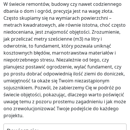
W świecie remontów, budowy czy nawet codziennego
dbania o dom i ogród, precyzja jest na wagę złota.
Często skupiamy się na wymiarach powierzchni –
metrach kwadratowych, ale równie istotna, choć często
niedoceniana, jest znajomość objętości. Zrozumienie,
jak przeliczać metry sześcienne (m3) na litry i
odwrotnie, to fundament, który pozwala uniknąć
kosztownych błędów, marnotrawstwa materiałów i
niepotrzebnego stresu. Niezależnie od tego, czy
planujesz postawić ogrodzenie, wylać fundament, czy
po prostu dobrać odpowiednią ilość ziemi do doniczek,
umiejętność ta okaże się Twoim niezastąpionym
sojusznikiem. Pozwól, że zabierzemy Cię w podróż po
świecie objętości, pokazując, dlaczego warto poświęcić
uwagę temu z pozoru prostemu zagadnieniu i jak może
ono zrewolucjonizować Twoje podejście do każdego
projektu.