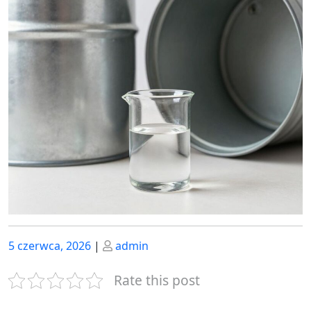
Posted
Posted
5 czerwca, 2026
|
admin
on
on
Rate this post