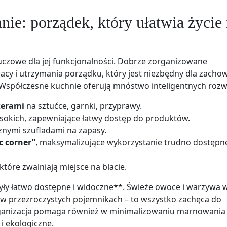
ie: porządek, który ułatwia życie 
luczowe dla jej funkcjonalności. Dobrze zorganizowane
cy i utrzymania porządku, który jest niezbędny dla zacho
 Współczesne kuchnie oferują mnóstwo inteligentnych rozw
zerami
na sztućce, garnki, przyprawy.
sokich, zapewniające łatwy dostęp do produktów.
znymi szufladami na zapasy.
c corner”
, maksymalizujące wykorzystanie trudno dostępn
które zwalniają miejsce na blacie.
yły łatwo dostępne i widoczne**. Świeże owoce i warzywa 
 w przezroczystych pojemnikach – to wszystko zachęca do
ganizacja pomaga również w minimalizowaniu marnowania
i ekologiczne.