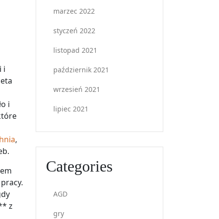
marzec 2022
styczeń 2022
listopad 2021
 i
październik 2021
peta
wrzesień 2021
o i
lipiec 2021
które
hnia
,
eb.
Categories
tem
pracy.
gdy
AGD
** z
gry