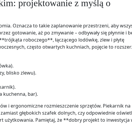
im: projektowanie z myślą o
omia. Oznacza to takie zaplanowanie przestrzeni, aby wszy
rzez gotowanie, aż po zmywanie – odbywały się płynnie i b
**trójkąta roboczego**, łączącego lodówkę, zlew i płytę
oczesnych, często otwartych kuchniach, pojęcie to rozszer
dówka).
y, blisko zlewu).
karnik).
a kuchenna, bar).
ów i ergonomiczne rozmieszczenie sprzętów. Piekarnik na
zamiast głębokich szafek dolnych, czy odpowiednie oświet
t użytkowania. Pamiętaj, że **dobry projekt to inwestycja