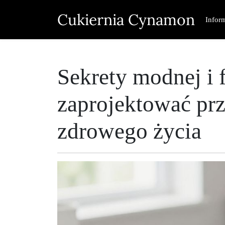
Skip
Cukiernia Cynamon
to
Infor
content
Sekrety modnej i 
zaprojektować prze
zdrowego życia