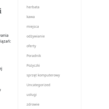
herbata
i
kawa
miejsca
wania
odżywianie
iązań:
oferty
Poradnik
Pożyczki
ej
sprzęt komputerowy
Uncategorized
w
usługi
zdrowie