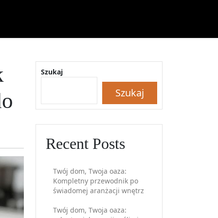
k
Szukaj
Szukaj
do
Recent Posts
Twój dom, Twoja oaza:
Kompletny przewodnik po
świadomej aranżacji wnętrz
Twój dom, Twoja oaza: