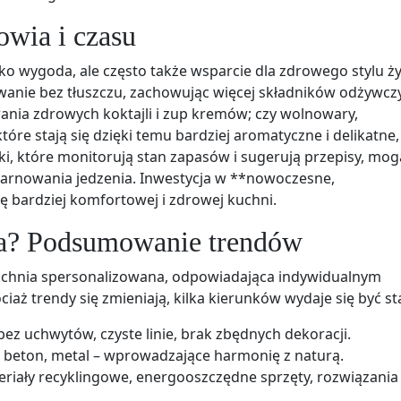
owia i czasu
ko wygoda, ale często także wsparcie dla zdrowego stylu ży
wanie bez tłuszczu, zachowując więcej składników odżywcz
ia zdrowych koktajli i zup kremów; czy wolnowary,
re stają się dzięki temu bardziej aromatyczne i delikatne,
wki, które monitorują stan zapasów i sugerują przepisy, mog
arnowania jedzenia. Inwestycja w **nowoczesne,
 bardziej komfortowej i zdrowej kuchni.
ka? Podsumowanie trendów
uchnia spersonalizowana, odpowiadająca indywidualnym
aż trendy się zmieniają, kilka kierunków wydaje się być st
 bez uchwytów, czyste linie, brak zbędnych dekoracji.
 beton, metal – wprowadzające harmonię z naturą.
eriały recyklingowe, energooszczędne sprzęty, rozwiązania