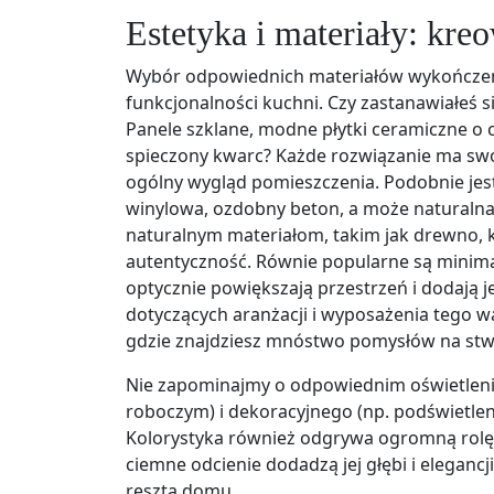
Estetyka i materiały: kreo
Wybór odpowiednich materiałów wykończeni
funkcjonalności kuchni. Czy zastanawiałeś s
Panele szklane, modne płytki ceramiczne o
spieczony kwarc? Każde rozwiązanie ma swoj
ogólny wygląd pomieszczenia. Podobnie jes
winylowa, ozdobny beton, a może naturalna 
naturalnym materiałom, takim jak drewno, k
autentyczność. Równie popularne są minima
optycznie powiększają przestrzeń i dodają jej
dotyczących aranżacji i wyposażenia tego 
gdzie znajdziesz mnóstwo pomysłów na stwo
Nie zapominajmy o odpowiednim oświetleniu
roboczym) i dekoracyjnego (np. podświetlen
Kolorystyka również odgrywa ogromną rolę.
ciemne odcienie dodadzą jej głębi i eleganc
resztą domu.