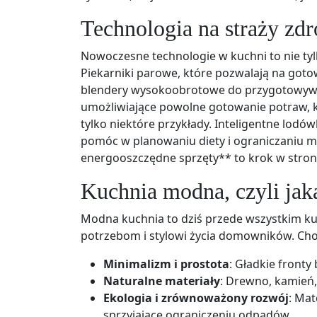
Technologia na straży zdr
Nowoczesne technologie w kuchni to nie tyl
Piekarniki parowe, które pozwalają na goto
blendery wysokoobrotowe do przygotowywan
umożliwiające powolne gotowanie potraw, któ
tylko niektóre przykłady. Inteligentne lodó
pomóc w planowaniu diety i ograniczaniu m
energooszczędne sprzęty** to krok w stronę
Kuchnia modna, czyli ja
Modna kuchnia to dziś przede wszystkim k
potrzebom i stylowi życia domowników. Choci
Minimalizm i prostota
: Gładkie fronty
Naturalne materiały
: Drewno, kamień,
Ekologia i zrównoważony rozwój
: Mat
sprzyjające ograniczeniu odpadów.