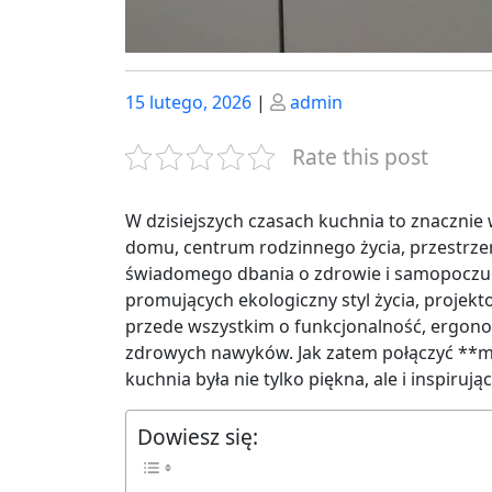
Posted
Posted
15 lutego, 2026
|
admin
on
on
Rate this post
W dzisiejszych czasach kuchnia to znacznie 
domu, centrum rodzinnego życia, przestrze
świadomego dbania o zdrowie i samopoczuc
promujących ekologiczny styl życia, projekto
przede wszystkim o funkcjonalność, ergonom
zdrowych nawyków. Jak zatem połączyć **m
kuchnia była nie tylko piękna, ale i inspirują
Dowiesz się: