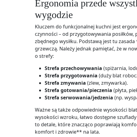
Ergonomia przede wszystk
wygodzie
Kluczem do funkcjonalnej kuchni jest ergon
czynności – od przygotowywania posiłków, p
zbędnego wysiłku. Podstawą jest tu zasada 
grzewczą. Należy jednak pamiętać, że w now
o strefy:
Strefa przechowywania
(spiżarnia, lo
Strefa przygotowania
(duży blat robocz
Strefa zmywania
(zlew, zmywarka).
Strefa gotowania/pieczenia
(płyta, pie
Strefa serwowania/jedzenia
(np. wysp
Ważne są także odpowiednie wysokości blat
wysokości wzroku, łatwo dostępne szuflady 
to detale, które znacząco poprawiają komfor
komfort i zdrowie** na lata.