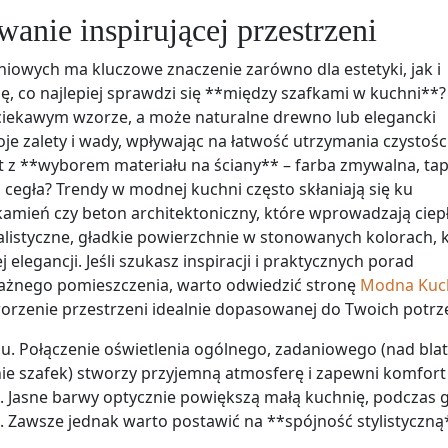
wanie inspirującej przestrzeni
owych ma kluczowe znaczenie zarówno dla estetyki, jak i
ię, co najlepiej sprawdzi się **między szafkami w kuchni**?
 ciekawym wzorze, a może naturalne drewno lub elegancki
e zalety i wady, wpływając na łatwość utrzymania czystości
t z **wyborem materiału na ściany** – farba zmywalna, ta
cegła? Trendy w modnej kuchni często skłaniają się ku
amień czy beton architektoniczny, które wprowadzają ciepł
listyczne, gładkie powierzchnie w stonowanych kolorach, 
 elegancji. Jeśli szukasz inspiracji i praktycznych porad
ważnego pomieszczenia, warto odwiedzić stronę
Modna Kuc
rzenie przestrzeni idealnie dopasowanej do Twoich potrz
. Połączenie oświetlenia ogólnego, zadaniowego (nad bla
ie szafek) stworzy przyjemną atmosferę i zapewni komfort 
 Jasne barwy optycznie powiększą małą kuchnię, podczas 
ji. Zawsze jednak warto postawić na **spójność stylistyczną