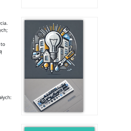
cia.
ych;
 to
ą
ałych: