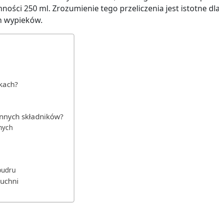
ści 250 ml. Zrozumienie tego przeliczenia jest istotne dl
h wypieków.
nkach?
 innych składników?
nych
pudru
kuchni