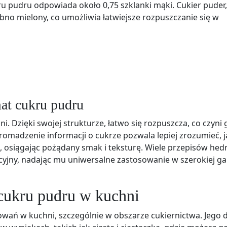
u pudru odpowiada około 0,75 szklanki mąki. Cukier puder
obno mielony, co umożliwia łatwiejsze rozpuszczanie się w
at cukru pudru
 Dzięki swojej strukturze, łatwo się rozpuszcza, co czyni 
omadzenie informacji o cukrze pozwala lepiej zrozumieć, j
 osiągając pożądany smak i teksturę. Wiele przepisów hed
cyjny, nadając mu uniwersalne zastosowanie w szerokiej g
cukru pudru w kuchni
owań w kuchni, szczególnie w obszarze cukiernictwa. Jego