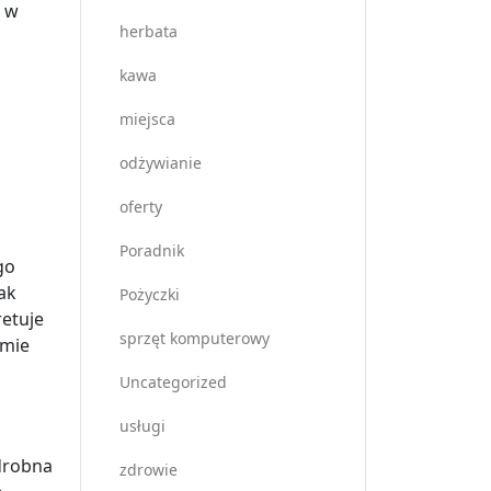
, w
herbata
kawa
miejsca
odżywianie
oferty
Poradnik
go
ak
Pożyczki
retuje
sprzęt komputerowy
amie
Uncategorized
usługi
 drobna
zdrowie