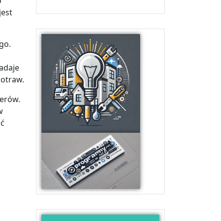
o
jest
go.
nadaje
potraw.
serów.
w
ść
j