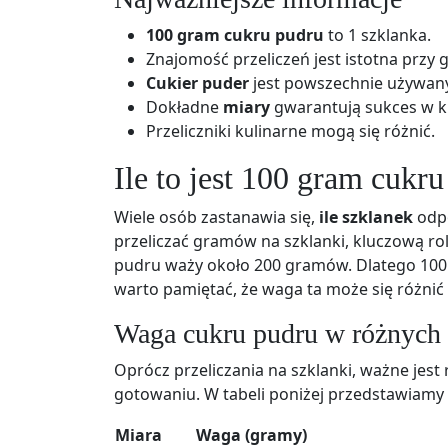
100 gram cukru pudru
to 1 szklanka.
Znajomość przeliczeń jest istotna przy 
Cukier puder
jest powszechnie używan
Dokładne
miary
gwarantują sukces w k
Przeliczniki kulinarne mogą się różnić.
Ile to jest 100 gram cukr
Wiele osób zastanawia się,
ile szklanek
odpo
przeliczać gramów na szklanki, kluczową r
pudru waży około 200 gramów. Dlatego 100 
warto pamiętać, że waga ta może się różnić 
Waga cukru pudru w różnych
Oprócz przeliczania na szklanki, ważne jest
gotowaniu. W tabeli poniżej przedstawiamy
Miara
Waga (gramy)