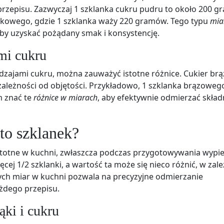
 przepisu. Zazwyczaj 1 szklanka cukru pudru to około 200 
ałkowego, gdzie 1 szklanka waży 220 gramów. Tego typu
mia
by uzyskać pożądany smak i konsystencję.
mi cukru
dzajami cukru, można zauważyć istotne różnice. Cukier br
zależności od objętości. Przykładowo, 1 szklanka brązoweg
m znać te
różnice w miarach
, aby efektywnie odmierzać skład
to szklanek?
istotne w kuchni, zwłaszcza podczas przygotowywania wypi
ej 1/2 szklanki, a wartość ta może się nieco różnić, w zal
ych miar w kuchni pozwala na precyzyjne odmierzanie
ażdego przepisu.
ąki i cukru