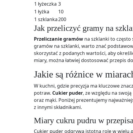
1 łyżeczka
3
1 łyżka
10
1 szklanka
200
Jak przeliczyć gramy na szkla
Przeliczanie gramów
na szklanki to często
gramów na szklanki, warto znać podstawow
skorzystać z podanych wartości, aby określić
miary, można łatwiej dostosować przepis do
Jakie są różnice w miarac
W kuchni, gdzie precyzja ma kluczowe znac
potraw.
Cukier puder
, ze względu na swoją 
oraz mąki. Poniżej prezentujemy najważnie
z innymi składnikami.
Miary cukru pudru w przepis
Cukier puder odgrywa istotną rolę w wielu
p