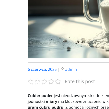
Posted
Posted
6 czerwca, 2025
|
admin
on
on
Rate this post
Cukier puder
jest nieodzownym składnikiem
jednostki
miary
ma kluczowe znaczenie w ku
gram cukru pudru
. Z pomocą różnych prze