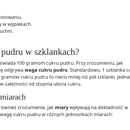
gotowaniu.
y w wypiekach.
uchni.
u pudru w szklankach?
wiada 100 gramom cukru pudru. Przy zrozumieniu, jak
olę odgrywa
waga cukru pudru
. Standardowo, 1 szklanka c
gramów cukru pudru to nieco mniej niż pół szklanki. Jedna
w zależności od stopnia ubicia cukru.
 miarach
 również zrozumienie, jak
miary
wpływają na dokładność w
 wagę cukru pudru w różnych jednostkach miarach: