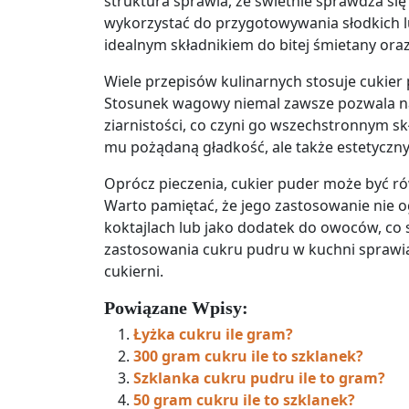
struktura sprawia, że świetnie sprawdza się 
wykorzystać do przygotowywania słodkich luk
idealnym składnikiem do bitej śmietany ora
Wiele przepisów kulinarnych stosuje cukier
Stosunek wagowy niemal zawsze pozwala n
ziarnistości, co czyni go wszechstronnym s
mu pożądaną gładkość, ale także estetyczn
Oprócz pieczenia, cukier puder może być ró
Warto pamiętać, że jego zastosowanie nie 
koktajlach lub jako dodatek do owoców, co
zastosowania cukru pudru w kuchni sprawia
cukierni.
Powiązane Wpisy:
Łyżka cukru ile gram?
300 gram cukru ile to szklanek?
Szklanka cukru pudru ile to gram?
50 gram cukru ile to szklanek?