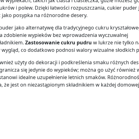
w wypiekach, takich jak ciasta i ciasteczka, gdzie możesz g
rów i polew. Dzięki łatwości rozpuszczania, cukier puder 
z jako posypka na różnorodne desery.
 puder jako alternatywę dla tradycyjnego cukru kryształowe
a zdobienie wypieków bez wprowadzenia wyczuwalnej
kładnikiem.
Zastosowanie cukru pudru
w lukrze nie tylko 
y wygląd, co dodatkowo podnosi walory wizualne słodkich 
wnież użyty do dekoracji i podkreślenia smaku różnych de
ogranicza się jedynie do wypieków; można go użyć również 
 stanowi idealne uzupełnienie letnich smaków. Różnorodno
, że jest on niezastąpionym składnikiem w każdej domowe