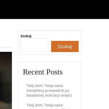
Szukaj
Szukaj
Recent Posts
Twój dom, Twoja oaza:
Kompletny przewodnik po
świadomej aranżacji wnętrz
Twój dom, Twoja oaza: