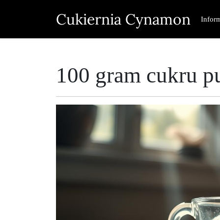
Skip
Cukiernia Cynamon
to
Infor
content
100 gram cukru pu