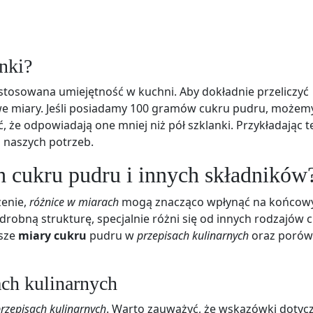
nki?
 stosowana umiejętność w kuchni. Aby dokładnie przeliczyć
e miary. Jeśli posiadamy 100 gramów cukru pudru, możem
, że odpowiadają one mniej niż pół szklanki. Przykładając t
 naszych potrzeb.
h cukru pudru i innych składników
zenie,
różnice w miarach
mogą znacząco wpłynąć na końcowy
drobną strukturę, specjalnie różni się od innych rodzajów 
jsze
miary cukru
pudru w
przepisach kulinarnych
oraz porów
ach kulinarnych
rzepisach kulinarnych
. Warto zauważyć, że wskazówki dotyc