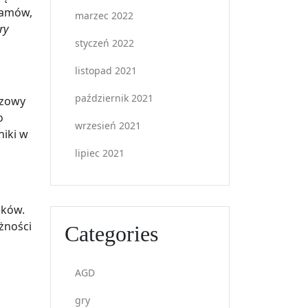
gramów,
marzec 2022
ry
styczeń 2022
listopad 2021
październik 2021
ązowy
o
wrzesień 2021
niki w
lipiec 2021
eków.
eżności
Categories
AGD
gry