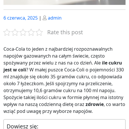
Posted
Posted
6 czerwca, 2025
|
admin
on
on
Rate this post
Coca-Cola to jeden z najbardziej rozpoznawalnych
napojów gazowanych na całym świecie, często
spożywany przez wielu z nas na co dzień. Ale
ile cukru
jest w coli
? W małej puszce Coca-Coli o pojemności 330
ml znajduje się około 35 gramów cukru, co odpowiada
około 7 łyżeczkom. Jeśli spojrzymy na przeliczenie,
otrzymujemy 10,6 gramów cukru na 100 ml napoju.
Spożycie takiej ilości cukru w formie płynnej ma istotny
wpływ na naszą codzienną dietę oraz
zdrowie
, co warto
wziąć pod uwagę przy wyborze napojów.
Dowiesz się: