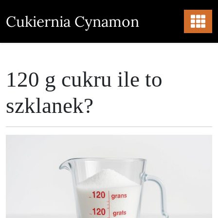
Skip
to
Cukiernia Cynamon
content
120 g cukru ile to
szklanek?