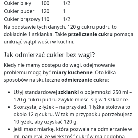
Cukier biały
100
1/2
Cukier puder
120
1
Cukier brązowy
110
1/2
Na podstawie tych danych, 120 g cukru pudru to
dokładnie 1 szklanka. Takie
przeliczenie cukru
pomaga
uniknąć wątpliwości w kuchni.
Jak odmierzać cukier bez wagi?
Kiedy nie mamy dostępu do wagi, odejmowanie
problemu mogą być
miary kuchenne
. Oto kilka
sposobów na skuteczne
odmierzanie cukru
:
Użyj standardowej
szklanki
o pojemności 250 ml –
120 g cukru pudru zwykle mieści się w 1 szklance.
Skorzystaj z łyżek – na przykład, 1 łyżka stołowa to
około 12 g cukru. W takim przypadku potrzebujesz
10 łyżek, aby uzyskać 120 g.
Jeśli masz miarkę, która pozwala na odmierzanie w
ml, pamiętaj, że większość cukrów ma podobną