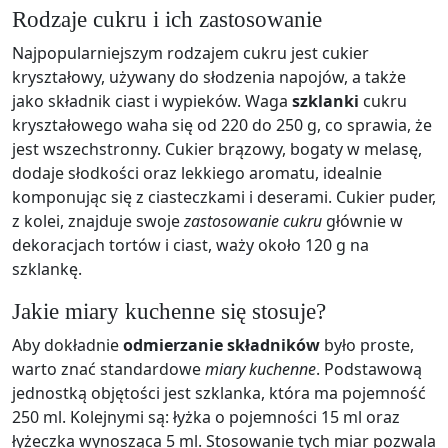
Rodzaje cukru i ich zastosowanie
Najpopularniejszym rodzajem cukru jest cukier
kryształowy, używany do słodzenia napojów, a także
jako składnik ciast i wypieków. Waga
szklanki
cukru
kryształowego waha się od 220 do 250 g, co sprawia, że
jest wszechstronny. Cukier brązowy, bogaty w melasę,
dodaje słodkości oraz lekkiego aromatu, idealnie
komponując się z ciasteczkami i deserami. Cukier puder,
z kolei, znajduje swoje
zastosowanie cukru
głównie w
dekoracjach tortów i ciast, waży około 120 g na
szklankę.
Jakie miary kuchenne się stosuje?
Aby dokładnie
odmierzanie składników
było proste,
warto znać standardowe
miary kuchenne
. Podstawową
jednostką objętości jest szklanka, która ma pojemność
250 ml. Kolejnymi są: łyżka o pojemności 15 ml oraz
łyżeczka wynosząca 5 ml. Stosowanie tych miar pozwala