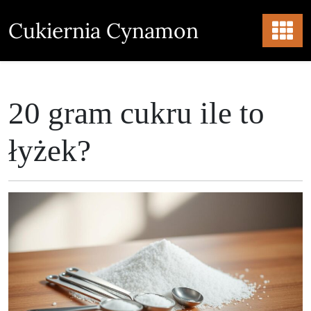
Skip
to
Cukiernia Cynamon
content
20 gram cukru ile to
łyżek?