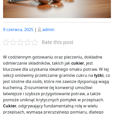
Posted
Posted
9 czerwca, 2025
|
admin
on
on
Rate this post
W codziennym gotowaniu oraz pieczeniu, dokładne
odmierzanie składników, takich jak
cukier
, jest
kluczowe dla uzyskania idealnego smaku potraw. W tej
sekcji omówimy przeliczanie gramów cukru na
łyżki
, co
jest istotne dla osób, które nie zawsze dysponują wagą
kuchenną. Zrozumienie tej konwersji umożliwi
łatwiejsze i szybsze przygotowanie potraw, a także
pomoże uniknąć krytycznych pomyłek w przepisach.
Cukier
, odgrywający fundamentalną rolę w wielu
przepisach, wymaga precyzyjnego pomiaru, dlatego