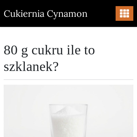
Skip
to
Cukiernia Cynamon
content
80 g cukru ile to
szklanek?