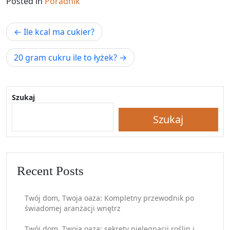
Posted in
Poradnik
Nawigacja
Ile kcal ma cukier?
wpisu
20 gram cukru ile to łyżek?
Szukaj
Szukaj
Recent Posts
Twój dom, Twoja oaza: Kompletny przewodnik po
świadomej aranżacji wnętrz
Twój dom, Twoja oaza: sekrety pielęgnacji roślin i