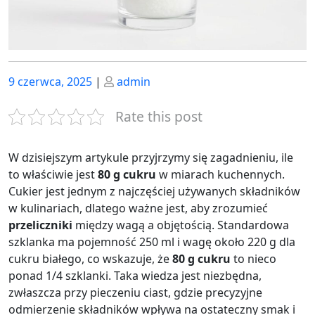
Posted
Posted
9 czerwca, 2025
|
admin
on
on
Rate this post
W dzisiejszym artykule przyjrzymy się zagadnieniu, ile
to właściwie jest
80 g cukru
w miarach kuchennych.
Cukier jest jednym z najczęściej używanych składników
w kulinariach, dlatego ważne jest, aby zrozumieć
przeliczniki
między wagą a objętością. Standardowa
szklanka ma pojemność 250 ml i wagę około 220 g dla
cukru białego, co wskazuje, że
80 g cukru
to nieco
ponad 1/4 szklanki. Taka wiedza jest niezbędna,
zwłaszcza przy pieczeniu ciast, gdzie precyzyjne
odmierzenie składników wpływa na ostateczny smak i