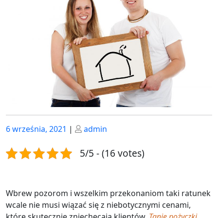
Posted
Posted
6 września, 2021
|
admin
on
on
5/5 - (16 votes)
Wbrew pozorom i wszelkim przekonaniom taki ratunek
wcale nie musi wiązać się z niebotycznymi cenami,
które skutecznie zniechęcają klientów.
Tanie pożyczki