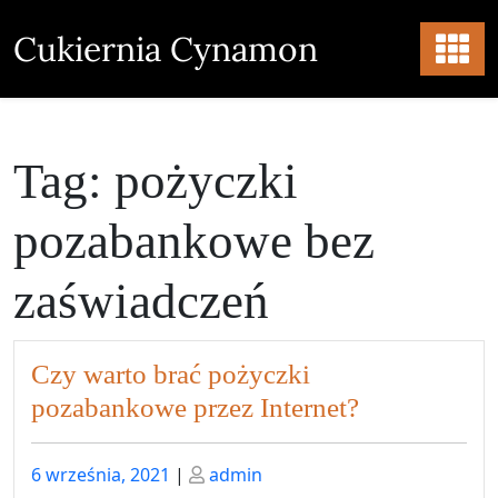
Skip
to
Cukiernia Cynamon
content
Tag:
pożyczki
pozabankowe bez
zaświadczeń
Czy warto brać pożyczki
pozabankowe przez Internet?
Posted
Posted
6 września, 2021
|
admin