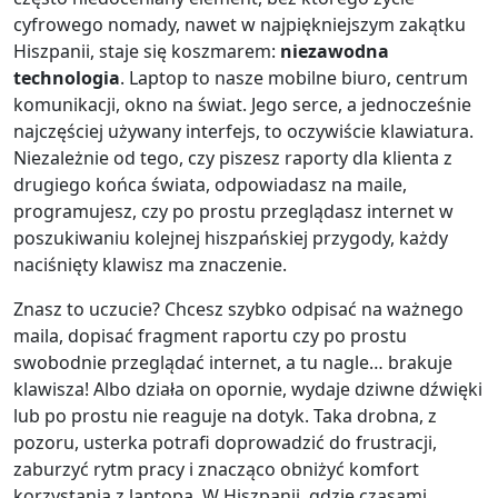
cyfrowego nomady, nawet w najpiękniejszym zakątku
Hiszpanii, staje się koszmarem:
niezawodna
technologia
. Laptop to nasze mobilne biuro, centrum
komunikacji, okno na świat. Jego serce, a jednocześnie
najczęściej używany interfejs, to oczywiście klawiatura.
Niezależnie od tego, czy piszesz raporty dla klienta z
drugiego końca świata, odpowiadasz na maile,
programujesz, czy po prostu przeglądasz internet w
poszukiwaniu kolejnej hiszpańskiej przygody, każdy
naciśnięty klawisz ma znaczenie.
Znasz to uczucie? Chcesz szybko odpisać na ważnego
maila, dopisać fragment raportu czy po prostu
swobodnie przeglądać internet, a tu nagle… brakuje
klawisza! Albo działa on opornie, wydaje dziwne dźwięki
lub po prostu nie reaguje na dotyk. Taka drobna, z
pozoru, usterka potrafi doprowadzić do frustracji,
zaburzyć rytm pracy i znacząco obniżyć komfort
korzystania z laptopa. W Hiszpanii, gdzie czasami