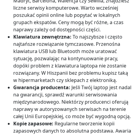
Madryt, Barcelona, Walencja czy Sewilla, znajdziesz
liczne serwisy komputerowe. Warto wcześniej
poszukać opinii online lub popytać w lokalnych
grupach ekspatów. Ceny mogą być różne, a czas
naprawy zależy od dostępności części.
Klawiatura zewnętrzna:
To najszybsze i często
najtańsze rozwiązanie tymczasowe. Przenośna
klawiatura USB lub Bluetooth może uratować
sytuację, pozwalając na kontynuowanie pracy,
dopóki problem z klawiatura laptopa nie zostanie
rozwiązany. W Hiszpanii bez problemu kupisz taką
w hipermarketach czy sklepach z elektroniką.
Gwarancja producenta:
Jeśli Twój laptop jest nadal
na gwarancji, sprawdź warunki serwisowania
międzynarodowego. Niektórzy producenci oferują
naprawy w autoryzowanych serwisach na terenie
całej Unii Europejskiej, co może być wygodną opcją.
Kopie zapasowe:
Regularne tworzenie kopii
zapasowych danych to absolutna podstawa. Awaria