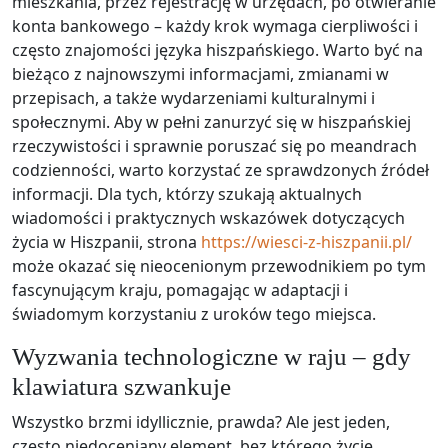
mieszkania, przez rejestrację w urzędach, po otwieranie
konta bankowego – każdy krok wymaga cierpliwości i
często znajomości języka hiszpańskiego. Warto być na
bieżąco z najnowszymi informacjami, zmianami w
przepisach, a także wydarzeniami kulturalnymi i
społecznymi. Aby w pełni zanurzyć się w hiszpańskiej
rzeczywistości i sprawnie poruszać się po meandrach
codzienności, warto korzystać ze sprawdzonych źródeł
informacji. Dla tych, którzy szukają aktualnych
wiadomości i praktycznych wskazówek dotyczących
życia w Hiszpanii, strona
https://wiesci-z-hiszpanii.pl/
może okazać się nieocenionym przewodnikiem po tym
fascynującym kraju, pomagając w adaptacji i
świadomym korzystaniu z uroków tego miejsca.
Wyzwania technologiczne w raju – gdy
klawiatura szwankuje
Wszystko brzmi idyllicznie, prawda? Ale jest jeden,
często niedoceniany element, bez którego życie