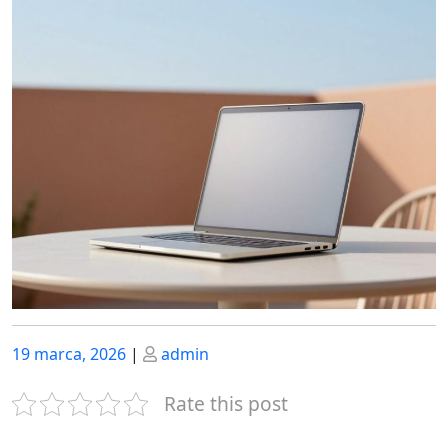
Posted
Posted
19 marca, 2026
|
admin
on
on
Rate this post