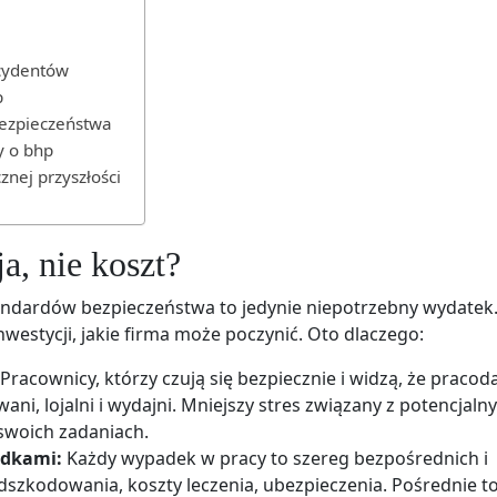
cydentów
p
bezpieczeństwa
 o bhp
nej przyszłości
a, nie koszt?
tandardów bezpieczeństwa to jedynie niepotrzebny wydatek
inwestycji, jakie firma może poczynić. Oto dlaczego:
Pracownicy, którzy czują się bezpiecznie i widzą, że praco
ni, lojalni i wydajni. Mniejszy stres związany z potencjaln
swoich zadaniach.
adkami:
Każdy wypadek w pracy to szereg bezpośrednich i
szkodowania, koszty leczenia, ubezpieczenia. Pośrednie t