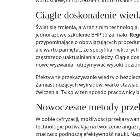
wartościowym narzędziem, które realnie p
Ciągłe doskonalenie wied
Świat się zmienia, a wraz z nim technologia,
jednorazowe szkolenie BHP to za mało.
Reg
przypominające o obowiązujących procedurac
ale warto pamiętać, że specyfika niektóryc
częstszego uaktualniania wiedzy. Ciągłe d
nowe wyzwania i utrzymywać wysoki pozio
Efektywne przekazywanie wiedzy o bezpiecze
Zamiast nużących wykładów, warto stawiać n
ćwiczenia. Tylko w ten sposób pracownicy b
Nowoczesne metody prze
W dobie cyfryzacji, możliwości przekazywan
technologie pozwalają na tworzenie angażuj
znacząco podnoszą efektywność nauki. Nagr