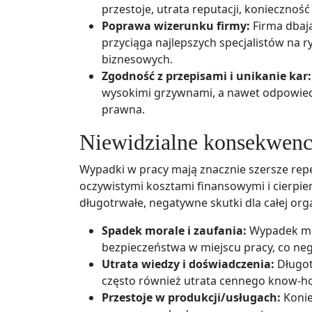
przestoje, utrata reputacji, konieczno
Poprawa wizerunku firmy:
Firma dbają
przyciąga najlepszych specjalistów na 
biznesowych.
Zgodność z przepisami i unikanie kar:
wysokimi grzywnami, a nawet odpowiedz
prawna.
Niewidzialne konsekwenc
Wypadki w pracy mają znacznie szersze repe
oczywistymi kosztami finansowymi i cierp
długotrwałe, negatywne skutki dla całej orga
Spadek morale i zaufania:
Wypadek mo
bezpieczeństwa w miejscu pracy, co ne
Utrata wiedzy i doświadczenia:
Długot
często również utrata cennego know-how
Przestoje w produkcji/usługach:
Konie