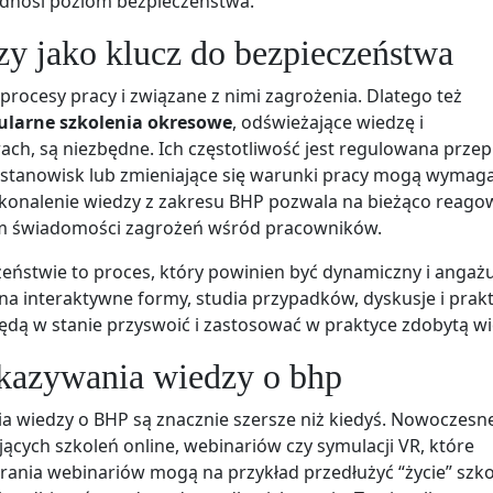
odnosi poziom bezpieczeństwa.
zy jako klucz do bezpieczeństwa
 procesy pracy i związane z nimi zagrożenia. Dlatego też
ularne szkolenia okresowe
, odświeżające wiedzę i
h, są niezbędne. Ich częstotliwość jest regulowana przep
h stanowisk lub zmieniające się warunki pracy mogą wymag
oskonalenie wiedzy z zakresu BHP pozwala na bieżąco reago
m świadomości zagrożeń wśród pracowników.
ństwie to proces, który powinien być dynamiczny i angażu
a interaktywne formy, studia przypadków, dyskusje i prak
ędą w stanie przyswoić i zastosować w praktyce zdobytą wi
kazywania wiedzy o bhp
ia wiedzy o BHP są znacznie szersze niż kiedyś. Nowoczesn
ących szkoleń online, webinariów czy symulacji VR, które
ania webinariów mogą na przykład przedłużyć “życie” szko