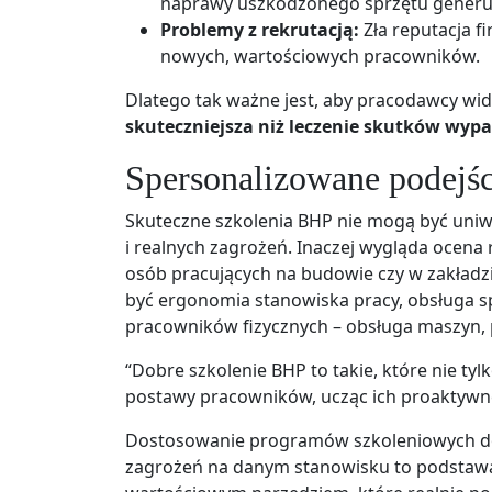
naprawy uszkodzonego sprzętu generuje
Problemy z rekrutacją:
Zła reputacja f
nowych, wartościowych pracowników.
Dlatego tak ważne jest, aby pracodawcy widzi
skuteczniejsza niż leczenie skutków wy
Spersonalizowane podejśc
Skuteczne szkolenia BHP nie mogą być uniw
i realnych zagrożeń. Inaczej wygląda ocena
osób pracujących na budowie czy w zakład
być ergonomia stanowiska pracy, obsługa s
pracowników fizycznych – obsługa maszyn, 
“Dobre szkolenie BHP to takie, które nie tyl
postawy pracowników, ucząc ich proaktywne
Dostosowanie programów szkoleniowych do 
zagrożeń na danym stanowisku to podstawa. 