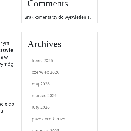
Comments
Brak komentarzy do wyświetlenia.
Archives
prym,
ństwie
są w
lipiec 2026
 wymóg
czerwiec 2026
maj 2026
marzec 2026
ście do
luty 2026
u.
październik 2025
czerwiec 2025