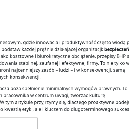
nesowym, gdzie innowacja i produktywność często wiodą 
 podstaw każdej prężnie działającej organizacji:
bezpiecze
jako kosztowne i biurokratyczne obciążenie, przepisy BHP 
wania stabilnej, zaufanej i efektywnej firmy. To nie tylko
hroni najcenniejszy zasób – ludzi – i w konsekwencji, samą
nych konsekwencji.
racza poza spełnienie minimalnych wymogów prawnych. To
tan pracownika w centrum uwagi, tworząc kulturę
W tym artykule przyjrzymy się, dlaczego proaktywne podej
ko kwestią etyki, ale i kluczem do długoterminowego sukces