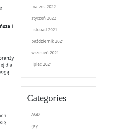
marzec 2022
e
styczeń 2022
ńsza i
listopad 2021
październik 2021
wrzesień 2021
branży
lipiec 2021
ej dla
mogą
Categories
AGD
ych
się
gry