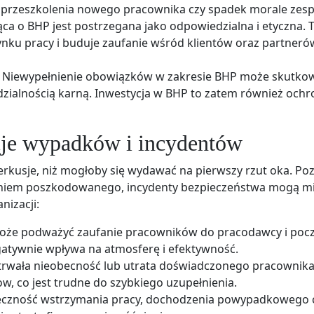
ść przeszkolenia nowego pracownika czy spadek morale zesp
ca o BHP jest postrzegana jako odpowiedzialna i etyczna. 
rynku pracy i buduje zaufanie wśród klientów oraz partneró
Niewypełnienie obowiązków w zakresie BHP może skutko
ialnością karną. Inwestycja w BHP to zatem również ochr
je wypadków i incydentów
rkusje, niż mogłoby się wydawać na pierwszy rzut oka. Po
ieniem poszkodowanego, incydenty bezpieczeństwa mogą m
nizacji:
że podważyć zaufanie pracowników do pracodawcy i pocz
gatywnie wpływa na atmosferę i efektywność.
rwała nieobecność lub utrata doświadczonego pracownika
, co jest trudne do szybkiego uzupełnienia.
czność wstrzymania pracy, dochodzenia powypadkowego 