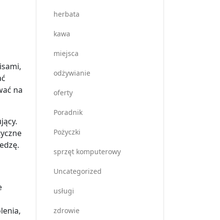
herbata
kawa
miejsca
isami,
odżywianie
ać
wać na
oferty
Poradnik
jący.
Pożyczki
tyczne
edzę.
sprzęt komputerowy
Uncategorized
e
usługi
lenia,
zdrowie