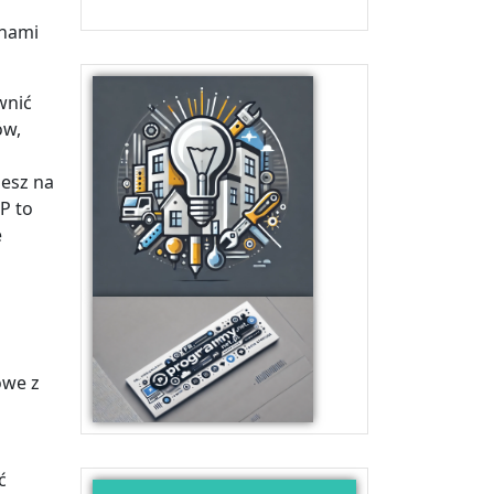
inami
wnić
ów,
iesz na
P to
e
owe z
ć