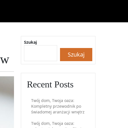
Szukaj
Szukaj
ów
Recent Posts
Twój dom, Twoja oaza:
Kompletny przewodnik po
świadomej aranżacji wnętrz
Twój dom, Twoja oaza: