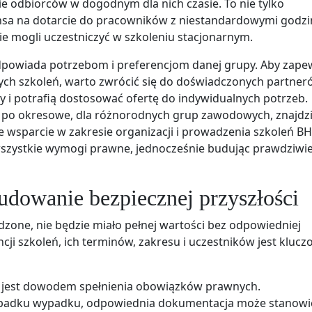
ie odbiorców w dogodnym dla nich czasie. To nie tylko
ansa na dotarcie do pracowników z niestandardowymi godz
ie mogli uczestniczyć w szkoleniu stacjonarnym.
odpowiada potrzebom i preferencjom danej grupy. Aby zape
ch szkoleń, warto zwrócić się do doświadczonych partner
y i potrafią dostosować ofertę do indywidualnych potrzeb.
h po okresowe, dla różnorodnych grup zawodowych, znajdz
e wsparcie w zakresie organizacji i prowadzenia szkoleń BH
 wszystkie wymogi prawne, jednocześnie budując prawdziwi
udowanie bezpiecznej przyszłości
dzone, nie będzie miało pełnej wartości bez odpowiedniej
ji szkoleń, ich terminów, zakresu i uczestników jest klucz
jest dowodem spełnienia obowiązków prawnych.
padku wypadku, odpowiednia dokumentacja może stanowi