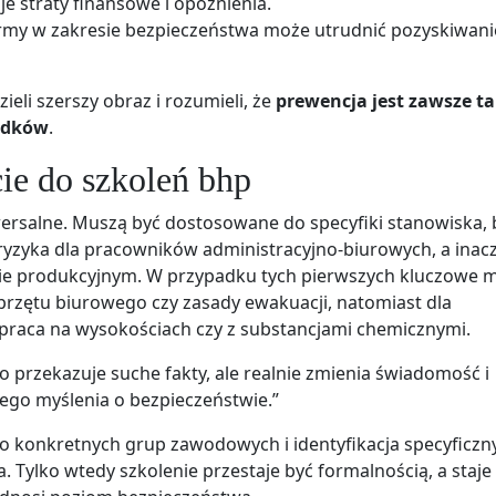
 straty finansowe i opóźnienia.
irmy w zakresie bezpieczeństwa może utrudnić pozyskiwani
eli szerszy obraz i rozumieli, że
prewencja jest zawsze ta
padków
.
ie do szkoleń bhp
ersalne. Muszą być dostosowane do specyfiki stanowiska, 
 ryzyka dla pracowników administracyjno-biurowych, a inacz
zie produkcyjnym. W przypadku tych pierwszych kluczowe 
przętu biurowego czy zasady ewakuacji, natomiast dla
praca na wysokościach czy z substancjami chemicznymi.
ko przekazuje suche fakty, ale realnie zmienia świadomość i
go myślenia o bezpieczeństwie.”
konkretnych grup zawodowych i identyfikacja specyficzn
Tylko wtedy szkolenie przestaje być formalnością, a staje 