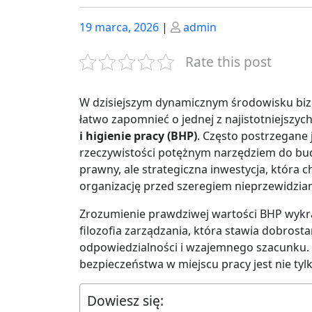
Posted
Posted
19 marca, 2026
|
admin
on
on
Rate this post
W dzisiejszym dynamicznym środowisku biz
łatwo zapomnieć o jednej z najistotniejszych
i higienie pracy (BHP)
. Często postrzegane 
rzeczywistości potężnym narzędziem do budo
prawny, ale strategiczna inwestycja, która c
organizację przed szeregiem nieprzewidzia
Zrozumienie prawdziwej wartości BHP wyk
filozofia zarządzania, która stawia dobros
odpowiedzialności i wzajemnego szacunku. 
bezpieczeństwa w miejscu pracy jest nie tyl
Dowiesz się: