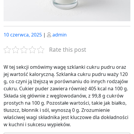
Posted
Posted
10 czerwca, 2025
|
admin
on
on
Rate this post
W tej sekcji omówimy wagę szklanki cukru pudru oraz
jej wartość kaloryczną. Szklanka cukru pudru waży 120
g, co czyni ją lżejszą w porównaniu do innych rodzajów
cukru. Cukier puder zawiera również 405 kcal na 100 g.
Składa się głównie z węglowodanów, z 99,8 g cukrów
prostych na 100 g. Pozostałe wartości, takie jak białko,
tłuszcz, błonnik i sól, wynoszą 0 g. Zrozumienie
właściwej wagi składnika jest kluczowe dla dokładności
w kuchni i sukcesu wypieków.