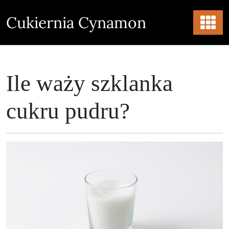
Skip
to
Cukiernia Cynamon
content
Ile waży szklanka
cukru pudru?