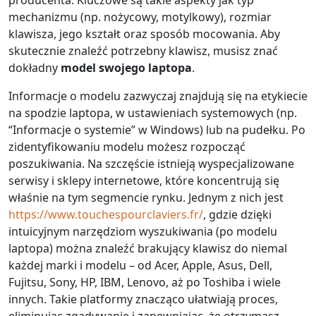
producenta. Kluczowe są takie aspekty jak typ
mechanizmu (np. nożycowy, motylkowy), rozmiar
klawisza, jego kształt oraz sposób mocowania. Aby
skutecznie znaleźć potrzebny klawisz, musisz znać
dokładny
model swojego laptopa
.
Informacje o modelu zazwyczaj znajdują się na etykiecie
na spodzie laptopa, w ustawieniach systemowych (np.
“Informacje o systemie” w Windows) lub na pudełku. Po
zidentyfikowaniu modelu możesz rozpocząć
poszukiwania. Na szczęście istnieją wyspecjalizowane
serwisy i sklepy internetowe, które koncentrują się
właśnie na tym segmencie rynku. Jednym z nich jest
https://www.touchespourclaviers.fr/
, gdzie dzięki
intuicyjnym narzędziom wyszukiwania (po modelu
laptopa) można znaleźć brakujący klawisz do niemal
każdej marki i modelu – od Acer, Apple, Asus, Dell,
Fujitsu, Sony, HP, IBM, Lenovo, aż po Toshiba i wiele
innych. Takie platformy znacząco ułatwiają proces,