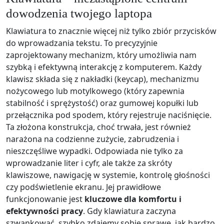
dowodzenia twojego laptopa
Klawiatura to znacznie więcej niż tylko zbiór przycisków
do wprowadzania tekstu. To precyzyjnie
zaprojektowany mechanizm, który umożliwia nam
szybką i efektywną interakcję z komputerem. Każdy
klawisz składa się z nakładki (keycap), mechanizmu
nożycowego lub motylkowego (który zapewnia
stabilność i sprężystość) oraz gumowej kopułki lub
przełącznika pod spodem, który rejestruje naciśnięcie.
Ta złożona konstrukcja, choć trwała, jest również
narażona na codzienne zużycie, zabrudzenia i
nieszczęśliwe wypadki. Odpowiada nie tylko za
wprowadzanie liter i cyfr, ale także za skróty
klawiszowe, nawigację w systemie, kontrolę głośności
czy podświetlenie ekranu. Jej prawidłowe
funkcjonowanie jest
kluczowe dla komfortu i
efektywności pracy
. Gdy klawiatura zaczyna
szwankować, szybko zdajemy sobie sprawę, jak bardzo