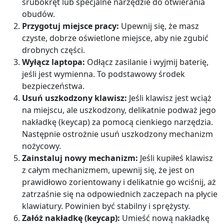
śrubokręt lub specjalne narzędzie do otwierania
obudów.
Przygotuj miejsce pracy:
Upewnij się, że masz
czyste, dobrze oświetlone miejsce, aby nie zgubić
drobnych części.
Wyłącz laptopa:
Odłącz zasilanie i wyjmij baterię,
jeśli jest wymienna. To podstawowy środek
bezpieczeństwa.
Usuń uszkodzony klawisz:
Jeśli klawisz jest wciąż
na miejscu, ale uszkodzony, delikatnie podważ jego
nakładkę (keycap) za pomocą cienkiego narzędzia.
Następnie ostrożnie usuń uszkodzony mechanizm
nożycowy.
Zainstaluj nowy mechanizm:
Jeśli kupiłeś klawisz
z całym mechanizmem, upewnij się, że jest on
prawidłowo zorientowany i delikatnie go wciśnij, aż
zatrzaśnie się na odpowiednich zaczepach na płycie
klawiatury. Powinien być stabilny i sprężysty.
Załóż nakładkę (keycap):
Umieść nową nakładkę