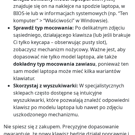
znajduje się on na naklejce na spodzie laptopa, w
BIOS-ie lub w informacjach systemowych (np. “Ten
komputer” > “Właściwości” w Windowsie).
Sprawdź typ mocowania:
Po delikatnym zdjęciu
sąsiedniego, działającego klawisza (lub jeśli brakuje
Ci tylko keycapa – obserwując pusty slot),
zobaczysz mechanizm nożycowy. Ważne jest, aby
dopasować nie tylko model laptopa, ale także
dokładny typ mocowania zawiasu
, ponieważ ten
sam model laptopa może mieć kilka wariantów
klawiatur.
Skorzystaj z wyszukiwarki:
W specjalistycznych
sklepach często dostępne są intuicyjne
wyszukiwarki, które pozwalają znaleźć odpowiedni
klawisz po modelu laptopa lub nawet po zdjęciu
uszkodzonego mechanizmu.
Nie spiesz się z zakupem. Precyzyjne dopasowanie
gwarantuje, że nowy klawisz będzie działał poprawnie i