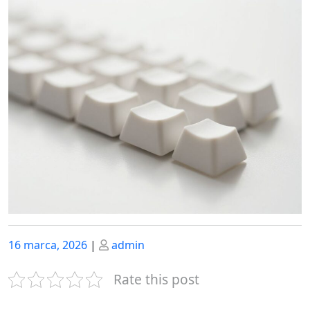
Posted
Posted
16 marca, 2026
|
admin
on
on
Rate this post