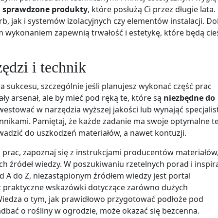
w
sprawdzone produkty
, które posłużą Ci przez długie lata.
b, jak i systemów izolacyjnych czy elementów instalacji. Do
ym wykonaniem zapewnią trwałość i estetykę, które będą cie
dzi i technik
 sukcesu, szczególnie jeśli planujesz wykonać część prac
ły arsenał, ale by mieć pod ręką te, które są
niezbędne do
westować w narzędzia wyższej jakości lub wynająć specjalis
ennikami. Pamiętaj, że każde zadanie ma swoje optymalne t
adzić do uszkodzeń materiałów, a nawet kontuzji.
 prac, zapoznaj się z instrukcjami producentów materiałów
ch źródeł wiedzy. W poszukiwaniu rzetelnych porad i inspira
d A do Z, niezastąpionym źródłem wiedzy jest portal
sz praktyczne wskazówki dotyczące zarówno dużych
 Wiedza o tym, jak prawidłowo przygotować podłoże pod
dbać o rośliny w ogrodzie, może okazać się bezcenna.