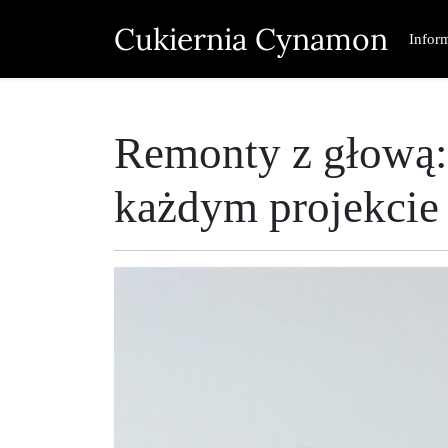
Skip
Cukiernia Cynamon
to
Infor
content
Remonty z głową:
każdym projekci