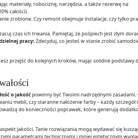
jąc materiały, robociznę, narzędzia, a także rezerwę na
0% całości).
anie zrobione. Czy remont obejmuje instalacje, czy tylko pr
zacuj czas ich trwania. Pamiętaj, że pośpiech jest złym dora
ielnej pracy:
Zdecyduj, co jesteś w stanie zrobić samodzie
z przejść do kolejnych kroków, mając solidne podstawy 
rwałości
łość o jakość
powinny być Twoimi nadrzędnymi zasadami. 
waniu mebli, czy staranne nałożenie farby – każdy szczegół
prowadzą do konieczności poprawek, które generują dodat
spekt jakości. Tanie rozwiązania mogą wydawać się kusząc
rszymi parametrami technicznymi i mniej estetycznym wygl