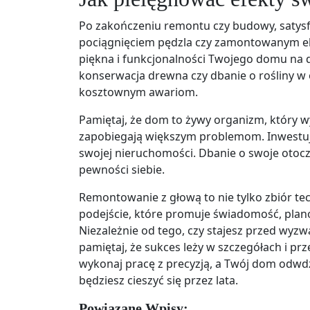
Po zakończeniu remontu czy budowy, satysfa
pociągnięciem pędzla czy zamontowanym 
piękna i funkcjonalności Twojego domu na dł
konserwacja drewna czy dbanie o rośliny w o
kosztownym awariom.
Pamiętaj, że dom to żywy organizm, który 
zapobiegają większym problemom. Inwestują
swojej nieruchomości. Dbanie o swoje otocze
pewności siebie.
Remontowanie z głową to nie tylko zbiór te
podejście, które promuje świadomość, plan
Niezależnie od tego, czy stajesz przed wyz
pamiętaj, że sukces leży w szczegółach i pr
wykonaj pracę z precyzją, a Twój dom odwdz
będziesz cieszyć się przez lata.
Powiązane Wpisy: