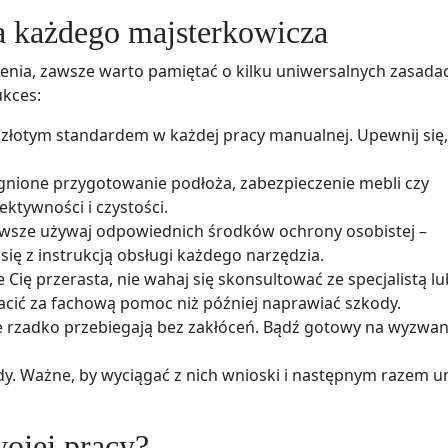
a każdego majsterkowicza
nia, zawsze warto pamiętać o kilku uniwersalnych zasada
ukces:
 złotym standardem w każdej pracy manualnej. Upewnij się,
nione przygotowanie podłoża, zabezpieczenie mebli czy
ektywności i czystości.
wsze używaj odpowiednich środków ochrony osobistej –
ię z instrukcją obsługi każdego narzędzia.
e Cię przerasta, nie wahaj się skonsultować ze specjalistą lu
łacić za fachową pomoc niż później naprawiać szkody.
rzadko przebiegają bez zakłóceń. Bądź gotowy na wyzwani
y. Ważne, by wyciągać z nich wnioski i następnym razem u
wojej pracy?