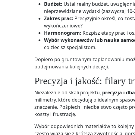
Budżet:
Ustal realny budżet, uwzględnia
nieprzewidziane wydatki (zazwyczaj 10-2
Zakres prac:
Precyzyjnie określ, co zost
wykończeniowe?
Harmonogram:
Rozpisz etapy prac i os
Wybór wykonawców lub nauka samodz
co zlecisz specjalistom.
Dopiero po gruntownym zaplanowaniu możes
podejmowania kolejnych decyzji.
Precyzja i jakość: filary t
Niezależnie od skali projektu,
precyzja i dba
milimetry, które decydują o idealnym spaso
znaczenie. Pośpiech i niedbalstwo często 
koszty i frustrację.
Wybór odpowiednich materiałów to kolejny a
często wiążą się z krótszą żywotnością, go