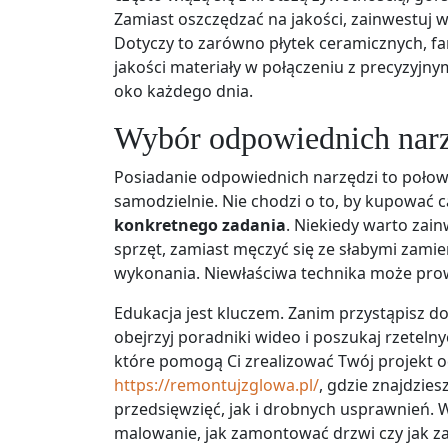
Zamiast oszczędzać na jakości, zainwestuj 
Dotyczy to zarówno płytek ceramicznych, far
jakości materiały w połączeniu z precyzyjn
oko każdego dnia.
Wybór odpowiednich narzę
Posiadanie odpowiednich narzędzi to połowa
samodzielnie. Nie chodzi o to, by kupować ca
konkretnego zadania
. Niekiedy warto zain
sprzęt, zamiast męczyć się ze słabymi zami
wykonania. Niewłaściwa technika może prow
Edukacja jest kluczem. Zanim przystąpisz do
obejrzyj poradniki wideo i poszukaj rzetelny
które pomogą Ci zrealizować Twój projekt o
https://remontujzglowa.pl/
, gdzie znajdzie
przedsięwzięć, jak i drobnych usprawnień.
malowanie, jak zamontować drzwi czy jak za