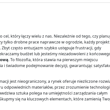
el, który łączy wielu z nas. Niezależnie od tego, czy planu
y tylko drobne prace naprawcze w ogrodzie, każdy projekt
yt często entuzjazm szybko ustępuje frustracji, gdy
ekraczamy budżet lub jesteśmy niezadowoleni z końcoweg
łową
. To filozofia, która stawia na pierwszym miejscu
a i świadome podejmowanie decyzji, gwarantując satysfakc
acji jest nieograniczony, a rynek oferuje niezliczone rozwi
ru odpowiednich materiałów, przez zrozumienie technologii
Prawdziwa sztuka polega na umiejętności zarządzania całym
Skupmy się na kluczowych elementach, które zamienią Two