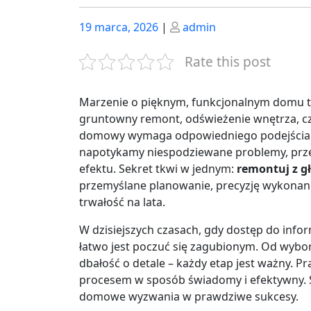
Posted
Posted
19 marca, 2026
|
admin
on
on
Rate this post
Marzenie o pięknym, funkcjonalnym domu to c
gruntowny remont, odświeżenie wnętrza, cz
domowy wymaga odpowiedniego podejścia. Zb
napotykamy niespodziewane problemy, prz
efektu. Sekret tkwi w jednym:
remontuj z g
przemyślane planowanie, precyzję wykonani
trwałość na lata.
W dzisiejszych czasach, gdy dostęp do inform
łatwo jest poczuć się zagubionym. Od wybo
dbałość o detale – każdy etap jest ważny. 
procesem w sposób świadomy i efektywny. 
domowe wyzwania w prawdziwe sukcesy.