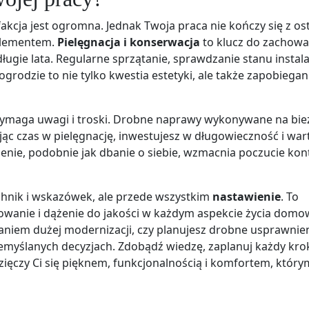
kcja jest ogromna. Jednak Twoja praca nie kończy się z os
elementem.
Pielęgnacja i konserwacja
to klucz do zachowa
ugie lata. Regularne sprzątanie, sprawdzanie stanu instalac
grodzie to nie tylko kwestia estetyki, ale także zapobiegan
wymaga uwagi i troski. Drobne naprawy wykonywane na bie
c czas w pielęgnację, inwestujesz w długowieczność i war
nie, podobnie jak dbanie o siebie, wzmacnia poczucie kontr
chnik i wskazówek, ale przede wszystkim
nastawienie
. To
owanie i dążenie do jakości w każdym aspekcie życia domo
waniem dużej modernizacji, czy planujesz drobne usprawnien
zemyślanych decyzjach. Zdobądź wiedzę, zaplanuj każdy kro
ięczy Ci się pięknem, funkcjonalnością i komfortem, który