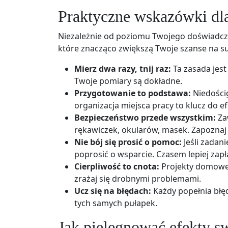
Praktyczne wskazówki dl
Niezależnie od poziomu Twojego doświadcze
które znacząco zwiększą Twoje szanse na s
Mierz dwa razy, tnij raz:
Ta zasada jest
Twoje pomiary są dokładne.
Przygotowanie to podstawa:
Niedościg
organizacja miejsca pracy to klucz do ef
Bezpieczeństwo przede wszystkim:
Za
rękawiczek, okularów, masek. Zapoznaj s
Nie bój się prosić o pomoc:
Jeśli zadani
poprosić o wsparcie. Czasem lepiej zap
Cierpliwość to cnota:
Projekty domowe 
zrażaj się drobnymi problemami.
Ucz się na błędach:
Każdy popełnia błęd
tych samych pułapek.
Jak pielęgnować efekty s