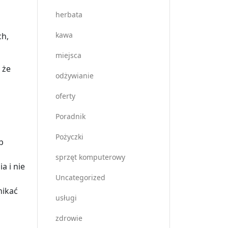
herbata
kawa
ch,
miejsca
 że
odżywianie
oferty
Poradnik
Pożyczki
b
sprzęt komputerowy
a i nie
Uncategorized
nikać
usługi
zdrowie