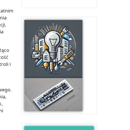
tatnim
nia
ji,
ia
żąco
tość
oli i
wego.
ia,
k,
mi