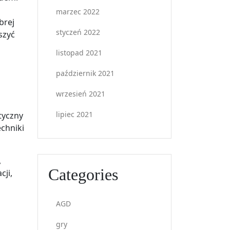
marzec 2022
brej
styczeń 2022
szyć
listopad 2021
październik 2021
wrzesień 2021
lipiec 2021
tyczny
echniki
,
Categories
cji,
AGD
gry