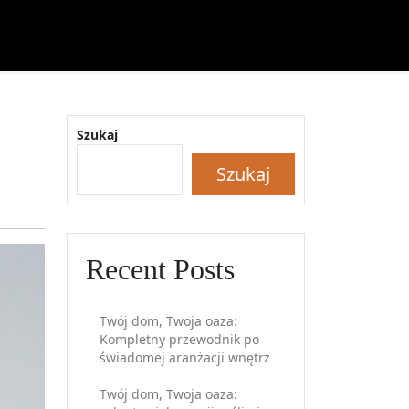
Szukaj
Szukaj
Recent Posts
Twój dom, Twoja oaza:
Kompletny przewodnik po
świadomej aranżacji wnętrz
Twój dom, Twoja oaza: