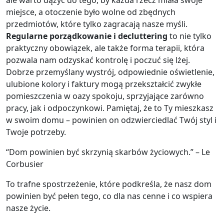
ale warto dążyć do tego, by każda rzecz miała swoje
miejsce, a otoczenie było wolne od zbędnych
przedmiotów, które tylko zagracają nasze myśli.
Regularne porządkowanie i decluttering
to nie tylko
praktyczny obowiązek, ale także forma terapii, która
pozwala nam odzyskać kontrolę i poczuć się lżej.
Dobrze przemyślany wystrój, odpowiednie oświetlenie,
ulubione kolory i faktury mogą przekształcić zwykłe
pomieszczenia w oazy spokoju, sprzyjające zarówno
pracy, jak i odpoczynkowi. Pamiętaj, że to Ty mieszkasz
w swoim domu – powinien on odzwierciedlać Twój styl i
Twoje potrzeby.
“Dom powinien być skrzynią skarbów życiowych.” – Le
Corbusier
To trafne spostrzeżenie, które podkreśla, że nasz dom
powinien być pełen tego, co dla nas cenne i co wspiera
nasze życie.