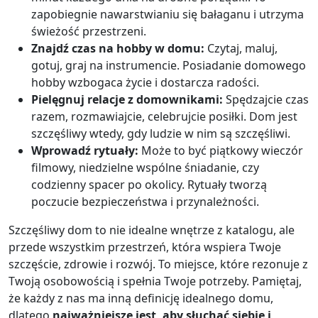
zapobiegnie nawarstwianiu się bałaganu i utrzyma
świeżość przestrzeni.
Znajdź czas na hobby w domu:
Czytaj, maluj,
gotuj, graj na instrumencie. Posiadanie domowego
hobby wzbogaca życie i dostarcza radości.
Pielęgnuj relacje z domownikami:
Spędzajcie czas
razem, rozmawiajcie, celebrujcie posiłki. Dom jest
szczęśliwy wtedy, gdy ludzie w nim są szczęśliwi.
Wprowadź rytuały:
Może to być piątkowy wieczór
filmowy, niedzielne wspólne śniadanie, czy
codzienny spacer po okolicy. Rytuały tworzą
poczucie bezpieczeństwa i przynależności.
Szczęśliwy dom to nie idealne wnętrze z katalogu, ale
przede wszystkim przestrzeń, która wspiera Twoje
szczęście, zdrowie i rozwój. To miejsce, które rezonuje z
Twoją osobowością i spełnia Twoje potrzeby. Pamiętaj,
że każdy z nas ma inną definicję idealnego domu,
dlatego
najważniejsze jest, aby słuchać siebie i