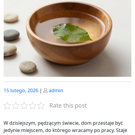
Posted
Posted
15 lutego, 2026
|
admin
on
on
Rate this post
W dzisiejszym, pędzącym świecie, dom przestaje być
jedynie miejscem, do którego wracamy po pracy. Staje