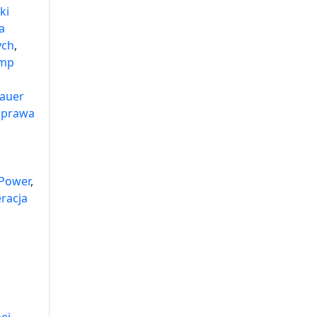
ki
a
ych
,
omp
auer
aprawa
 Power
,
racja
ej