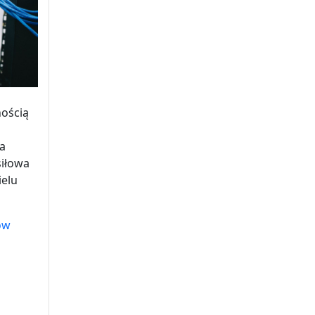
ością
a
siłowa
ielu
ów