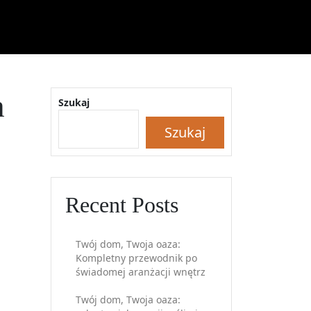
h
Szukaj
Szukaj
Recent Posts
Twój dom, Twoja oaza:
Kompletny przewodnik po
świadomej aranżacji wnętrz
Twój dom, Twoja oaza: