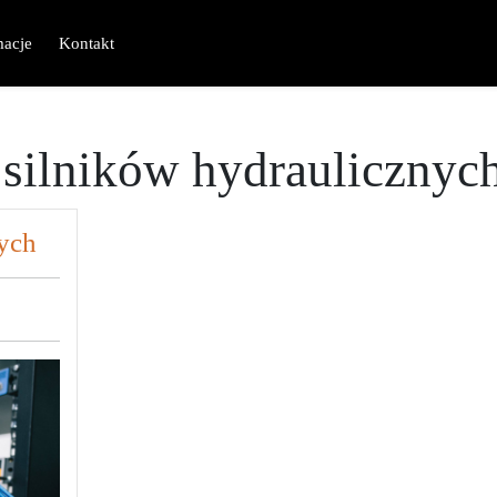
macje
Kontakt
 silników hydraulicznyc
ych