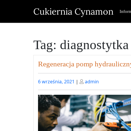
Skip
Cukiernia Cynamon
to
Infor
content
Tag:
diagnostytka
Regeneracja pomp hydrauliczn
Posted
Posted
6 września, 2021
|
admin
on
on