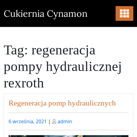
Skip
to
Cukiernia Cynamon
content
Tag:
regeneracja
pompy hydraulicznej
rexroth
Regeneracja pomp hydraulicznych
Posted
Posted
6 września, 2021
|
admin
on
on