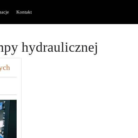
macje
Kontakt
py hydraulicznej
ych