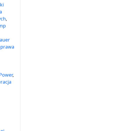
ki
a
ych
,
omp
auer
aprawa
 Power
,
racja
ej