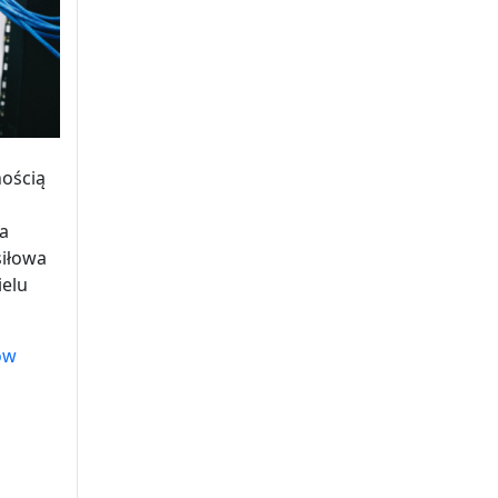
ością
a
siłowa
ielu
ów