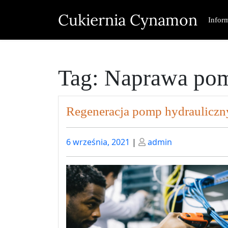
Skip
Cukiernia Cynamon
to
Infor
content
Tag:
Naprawa pom
Regeneracja pomp hydrauliczn
Posted
Posted
6 września, 2021
|
admin
on
on