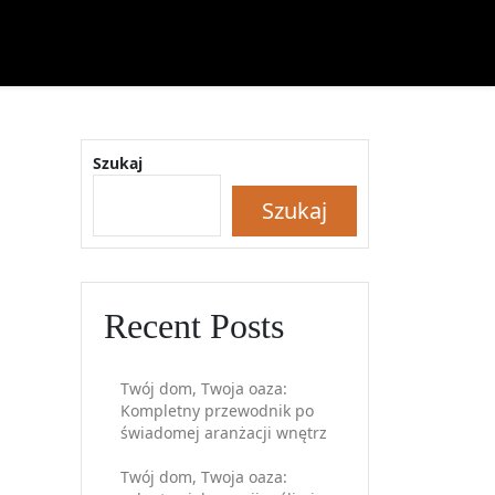
Szukaj
Szukaj
Recent Posts
Twój dom, Twoja oaza:
Kompletny przewodnik po
świadomej aranżacji wnętrz
Twój dom, Twoja oaza: