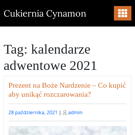
Skip
to
Cukiernia Cynamon
content
Tag:
kalendarze
adwentowe 2021
Prezent na Boże Nardzenie – Co kupić
aby unikąć rozczarowania?
Posted
Posted
28 października, 2021
|
admin
on
on