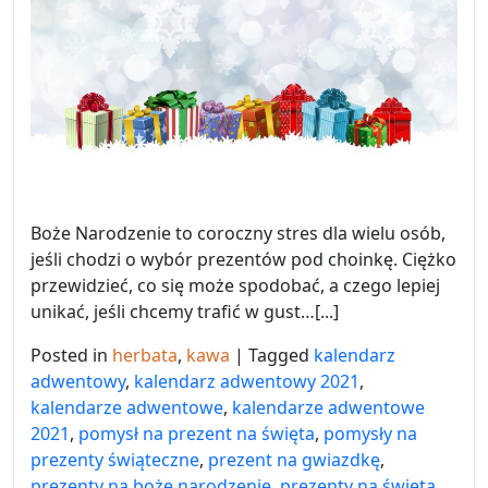
Boże Narodzenie to coroczny stres dla wielu osób,
jeśli chodzi o wybór prezentów pod choinkę. Ciężko
przewidzieć, co się może spodobać, a czego lepiej
unikać, jeśli chcemy trafić w gust…[...]
Posted in
herbata
,
kawa
|
Tagged
kalendarz
adwentowy
,
kalendarz adwentowy 2021
,
kalendarze adwentowe
,
kalendarze adwentowe
2021
,
pomysł na prezent na święta
,
pomysły na
prezenty świąteczne
,
prezent na gwiazdkę
,
prezenty na boże narodzenie
,
prezenty na święta
,