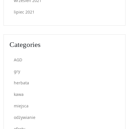
wrzesień 2021
lipiec 2021
Categories
AGD
gry
herbata
kawa
miejsca
odżywianie
oferty