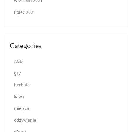
wrzesień 2021
lipiec 2021
Categories
AGD
gry
herbata
kawa
miejsca
odżywianie
oferty