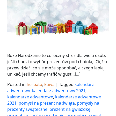
Boże Narodzenie to coroczny stres dla wielu osób,
jeśli chodzi o wybór prezentów pod choinkę. Ciężko
przewidzieć, co się może spodobać, a czego lepiej
unikać, jeśli chcemy trafić w gust…[...]
Posted in
herbata
,
kawa
|
Tagged
kalendarz
adwentowy
,
kalendarz adwentowy 2021
,
kalendarze adwentowe
,
kalendarze adwentowe
2021
,
pomysł na prezent na święta
,
pomysły na
prezenty świąteczne
,
prezent na gwiazdkę
,
prezenty na boże narodzenie
,
prezenty na święta
,