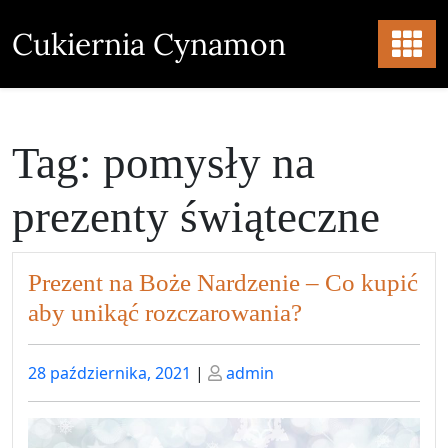
Skip
to
Cukiernia Cynamon
content
Tag:
pomysły na
prezenty świąteczne
Prezent na Boże Nardzenie – Co kupić
aby unikąć rozczarowania?
Posted
Posted
28 października, 2021
|
admin
on
on