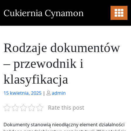
Skip
to
Cukiernia Cynamon
content
Rodzaje dokumentów
– przewodnik i
klasyfikacja
Posted
Posted
15 kwietnia, 2025
|
admin
on
on
Rate this post
Dokumenty stanowią nieodłączny element działalności