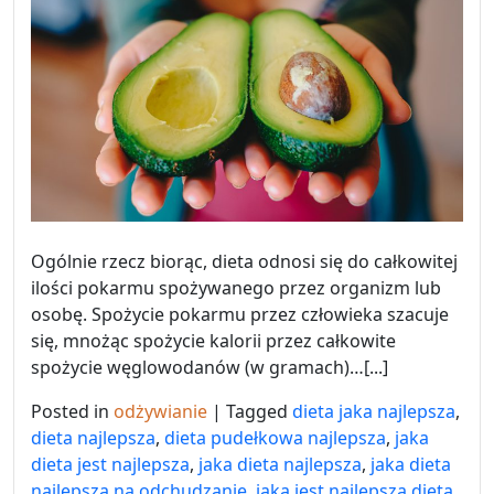
Ogólnie rzecz biorąc, dieta odnosi się do całkowitej
ilości pokarmu spożywanego przez organizm lub
osobę. Spożycie pokarmu przez człowieka szacuje
się, mnożąc spożycie kalorii przez całkowite
spożycie węglowodanów (w gramach)…[...]
Posted in
odżywianie
|
Tagged
dieta jaka najlepsza
,
dieta najlepsza
,
dieta pudełkowa najlepsza
,
jaka
dieta jest najlepsza
,
jaka dieta najlepsza
,
jaka dieta
najlepsza na odchudzanie
,
jaka jest najlepsza dieta
,