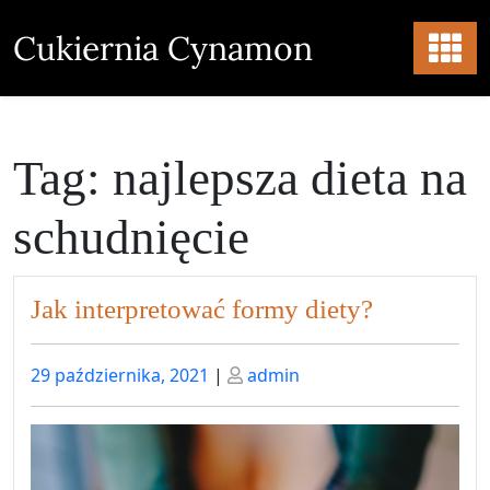
Skip
to
Cukiernia Cynamon
content
Tag:
najlepsza dieta na
schudnięcie
Jak interpretować formy diety?
Posted
Posted
29 października, 2021
|
admin
on
on