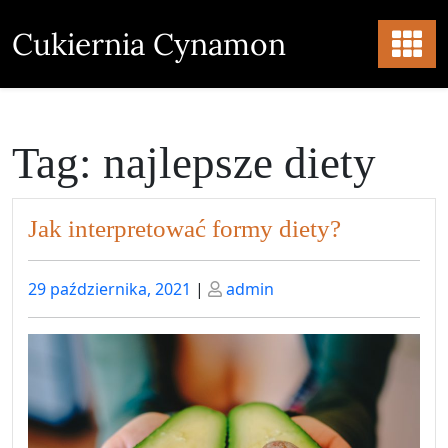
Skip
to
Cukiernia Cynamon
content
Tag:
najlepsze diety
Jak interpretować formy diety?
Posted
Posted
29 października, 2021
|
admin
on
on