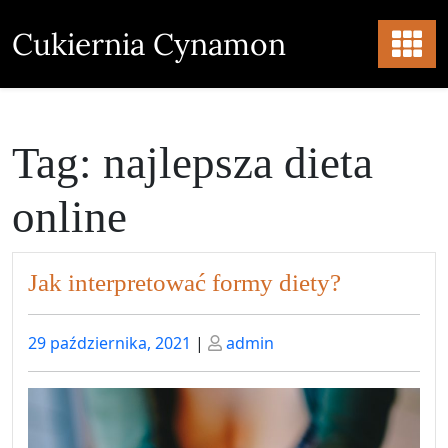
Skip
to
Cukiernia Cynamon
content
Tag:
najlepsza dieta
online
Jak interpretować formy diety?
Posted
Posted
29 października, 2021
|
admin
on
on