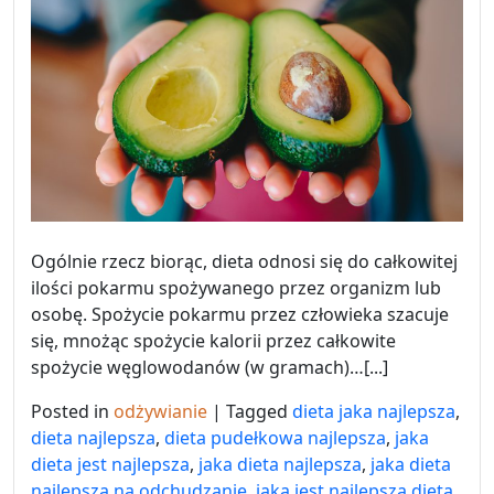
Ogólnie rzecz biorąc, dieta odnosi się do całkowitej
ilości pokarmu spożywanego przez organizm lub
osobę. Spożycie pokarmu przez człowieka szacuje
się, mnożąc spożycie kalorii przez całkowite
spożycie węglowodanów (w gramach)…[...]
Posted in
odżywianie
|
Tagged
dieta jaka najlepsza
,
dieta najlepsza
,
dieta pudełkowa najlepsza
,
jaka
dieta jest najlepsza
,
jaka dieta najlepsza
,
jaka dieta
najlepsza na odchudzanie
,
jaka jest najlepsza dieta
,