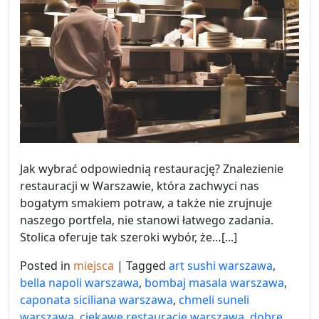
Jak wybrać odpowiednią restaurację? Znalezienie
restauracji w Warszawie, która zachwyci nas
bogatym smakiem potraw, a także nie zrujnuje
naszego portfela, nie stanowi łatwego zadania.
Stolica oferuje tak szeroki wybór, że…[...]
Posted in
miejsca
|
Tagged
art sushi warszawa
,
bella napoli warszawa
,
bombaj masala warszawa
,
caponata siciliana warszawa
,
chmeli suneli
warszawa
,
ciekawe restauracje warszawa
,
dobre