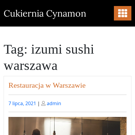
Skip
to
Cukiernia Cynamon
content
Tag:
izumi sushi
warszawa
Restauracja w Warszawie
Posted
Posted
7 lipca, 2021
|
admin
on
on