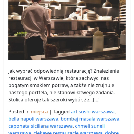
Jak wybrać odpowiednią restaurację? Znalezienie
restauracji w Warszawie, która zachwyci nas
bogatym smakiem potraw, a także nie zrujnuje
naszego portfela, nie stanowi łatwego zadania.
Stolica oferuje tak szeroki wybór, że…[...]
Posted in
miejsca
|
Tagged
art sushi warszawa
,
bella napoli warszawa
,
bombaj masala warszawa
,
caponata siciliana warszawa
,
chmeli suneli
warszawa
,
ciekawe restauracje warszawa
,
dobre