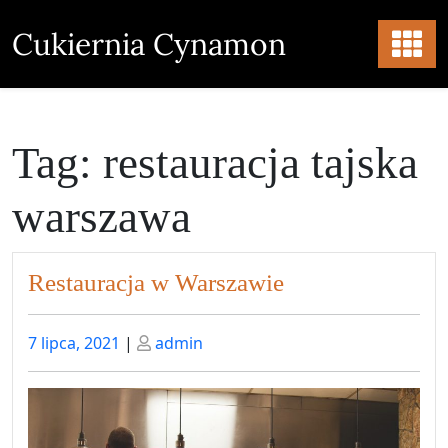
Skip
to
Cukiernia Cynamon
content
Tag:
restauracja tajska
warszawa
Restauracja w Warszawie
Posted
Posted
7 lipca, 2021
|
admin
on
on