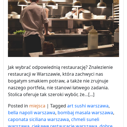
Jak wybrać odpowiednią restaurację? Znalezienie
restauracji w Warszawie, która zachwyci nas
bogatym smakiem potraw, a także nie zrujnuje
naszego portfela, nie stanowi łatwego zadania.
Stolica oferuje tak szeroki wybór, że…[...]
Posted in
miejsca
|
Tagged
art sushi warszawa
,
bella napoli warszawa
,
bombaj masala warszawa
,
caponata siciliana warszawa
,
chmeli suneli
warszawa
,
ciekawe restauracje warszawa
,
dobre