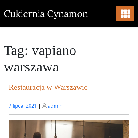
Skip
to
Cukiernia Cynamon
content
Tag:
vapiano
warszawa
Restauracja w Warszawie
Posted
Posted
7 lipca, 2021
|
admin
on
on