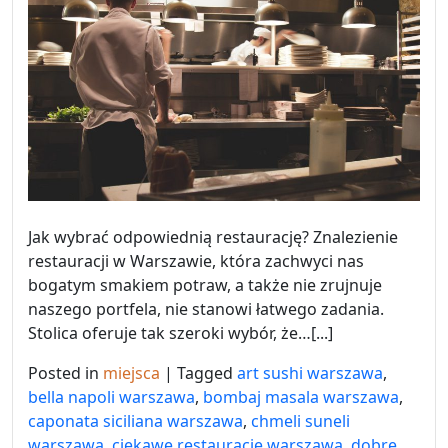
Jak wybrać odpowiednią restaurację? Znalezienie
restauracji w Warszawie, która zachwyci nas
bogatym smakiem potraw, a także nie zrujnuje
naszego portfela, nie stanowi łatwego zadania.
Stolica oferuje tak szeroki wybór, że…[...]
Posted in
miejsca
|
Tagged
art sushi warszawa
,
bella napoli warszawa
,
bombaj masala warszawa
,
caponata siciliana warszawa
,
chmeli suneli
warszawa
,
ciekawe restauracje warszawa
,
dobre