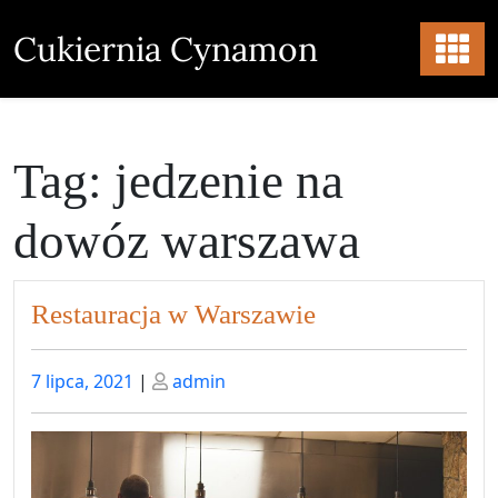
Skip
to
Cukiernia Cynamon
content
Tag:
jedzenie na
dowóz warszawa
Restauracja w Warszawie
Posted
Posted
7 lipca, 2021
|
admin
on
on