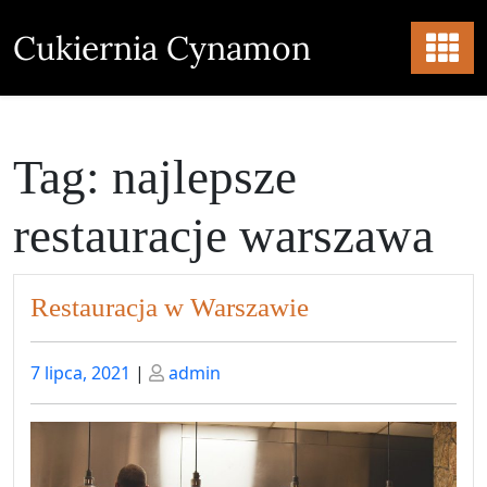
Skip
to
Cukiernia Cynamon
content
Tag:
najlepsze
restauracje warszawa
Restauracja w Warszawie
Posted
Posted
7 lipca, 2021
|
admin
on
on