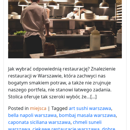
Jak wybrać odpowiednią restaurację? Znalezienie
restauracji w Warszawie, która zachwyci nas
bogatym smakiem potraw, a także nie zrujnuje
naszego portfela, nie stanowi łatwego zadania.
Stolica oferuje tak szeroki wybór, że…[...]
Posted in
miejsca
|
Tagged
art sushi warszawa
,
bella napoli warszawa
,
bombaj masala warszawa
,
caponata siciliana warszawa
,
chmeli suneli
warszawa
,
ciekawe restauracje warszawa
,
dobre