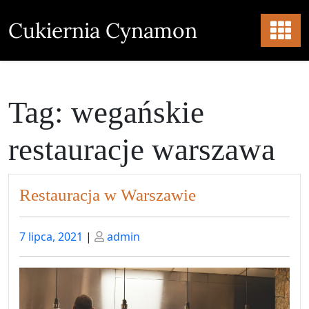
Skip
to
Cukiernia Cynamon
content
Tag:
wegańskie
restauracje warszawa
Restauracja w Warszawie
Posted
Posted
7 lipca, 2021
|
admin
on
on