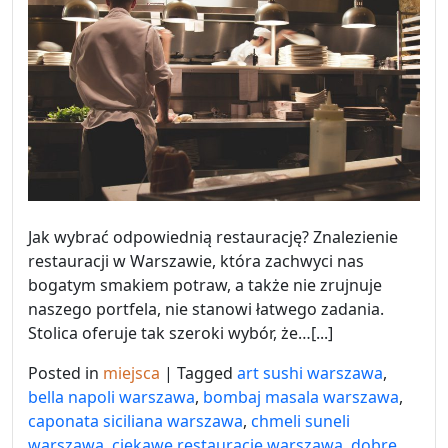
Jak wybrać odpowiednią restaurację? Znalezienie
restauracji w Warszawie, która zachwyci nas
bogatym smakiem potraw, a także nie zrujnuje
naszego portfela, nie stanowi łatwego zadania.
Stolica oferuje tak szeroki wybór, że…[...]
Posted in
miejsca
|
Tagged
art sushi warszawa
,
bella napoli warszawa
,
bombaj masala warszawa
,
caponata siciliana warszawa
,
chmeli suneli
warszawa
,
ciekawe restauracje warszawa
,
dobre