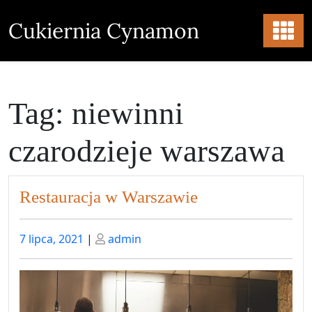
Skip
to
Cukiernia Cynamon
content
Tag:
niewinni
czarodzieje warszawa
Restauracja w Warszawie
Posted
Posted
7 lipca, 2021
|
admin
on
on