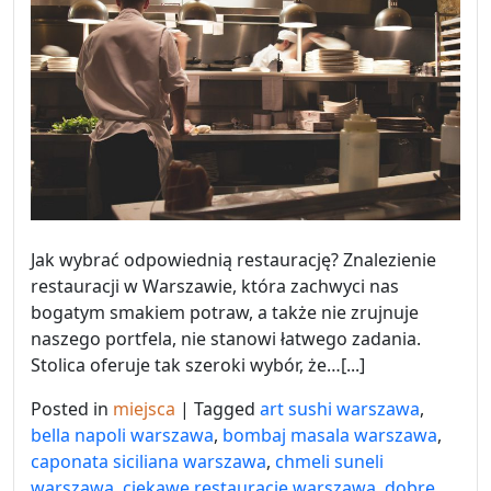
Jak wybrać odpowiednią restaurację? Znalezienie
restauracji w Warszawie, która zachwyci nas
bogatym smakiem potraw, a także nie zrujnuje
naszego portfela, nie stanowi łatwego zadania.
Stolica oferuje tak szeroki wybór, że…[...]
Posted in
miejsca
|
Tagged
art sushi warszawa
,
bella napoli warszawa
,
bombaj masala warszawa
,
caponata siciliana warszawa
,
chmeli suneli
warszawa
,
ciekawe restauracje warszawa
,
dobre